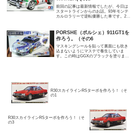
前回の記事は最新情報でしたが、今日は
スタートラインからのお話。93年モンテ
カルロラリーで逆転優勝した車です。2L
で300PSホットだ。デカールがもう激ム
ズさを語っています。できるんやろか。
ST185ボディは流面形と言われたエディ
PORSHE（ポルシェ）911GT1を
カーモデル
マーフィのC...
作ろう。（その6
マスキングシールを貼って裏面にも吹き
込まないようにマステで養生していま
す。この時はGGXのブラックを塗りまし
た。黒く染まったね。良い窓枠が塗れた
と思います。クリアー層の形成です。山
岡「一週間待って下さい。ツヤツヤに完
了させてやりますよ。」水...
R30スカイラインRSターボを作ろう！（そ
の1
R30スカイラインRSターボを作ろう！（そ
の3