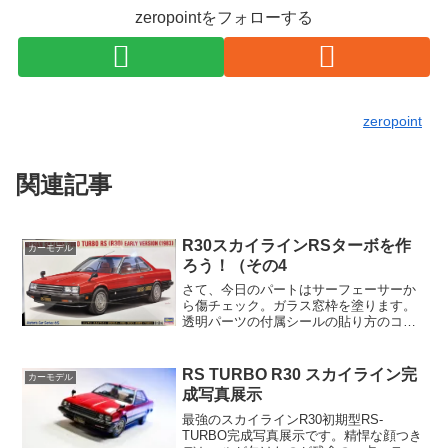
zeropointをフォローする
zeropoint
関連記事
R30スカイラインRSターボを作
カーモデル
ろう！（その4
さて、今日のパートはサーフェーサーか
ら傷チェック。ガラス窓枠を塗ります。
透明パーツの付属シールの貼り方のコツ
なども。サーフェーサー二回目です。薄
く薄く何度も繰り返して吹き付けます。
ガイア07シルバーです。最近やっと再版
RS TURBO R30 スカイライン完
カーモデル
されたのかHZで見かけ...
成写真展示
最強のスカイラインR30初期型RS-
TURBO完成写真展示です。精悍な顔つき