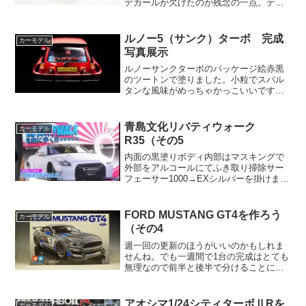
デカールが欠けたのが残念の一点。テー
ルの丸目も塗り分けられるマスキングシ
ールに助けられました。二度と見ること
はないであろう下まわりの塗装。ハイビ
ルノー5（サンク）ターボ 完成
カーモデル
ーム設定でライト点灯...
写真展示
ルノーサンクターボのパッケージ絵赤黒
のツートンで塗りました。小粒でスパル
タンな風味がめっちゃかっこいいですの
ぅ。トランスミッションのあたりに磁石
を知被けるとライトが点灯する仕組みに
改造しました。内装がブルーとフラット
青島文化リバティウォーク
カーモデル
ベースを混ぜろと書いてあ...
R35（その5
内面の黒塗りボディ内部はマスキングで
外部をアルコールにてふき取り掃除サー
フェーサー1000→EXシルバーを掛けまし
た。やはりシルバーは誤魔化せない。ヒ
ケがモロ見えてくるのです。部分的です
が、今からでも遅くないので思い切って
FORD MUSTANG GT4を作ろう
カーモデル
パテ盛り修正。成形...
（その4
週一回の更新のほうがいいのかもしれま
せんね。でも一週間で1台の完成はとても
無理なので前半と後半で分けることにし
ました。明日にでも動画が一本上がると
思います。続きですが、タイヤのパーテ
ィングライン。アダプターは自作です
アオシマ1/24シティターボⅡRを
カーモデル