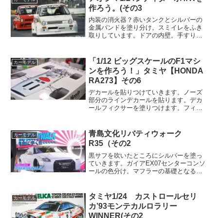
が、ミニ旋盤で削りとりま...
作ろう。(その3
内装の消火器？赤いタンクとシルバーの
金属バンドを塗り分け。スミイレをふき
取りしています。ドアの内壁。手すりを
塗ります。パネルの青はクレオスのミデ
ィアムブルー。一方今筆で塗っているの
はタミヤのミディアムブルー。このミデ
「1/12 ビッグスケールのF1マシ
カーモデル
ィアムブルーは両社ほぼ同...
ンを作ろう！」タミヤ【HONDA
RA273】その6
デカールを貼りつけていきます。ノーズ
部分のラインデカールを貼ります。デカ
ールフィクサーを塗りつけます。フィク
サーは界面活性剤が多めに入っていて貼
った後の位置調整がしやすいです。しか
しその反面曲面追従に弱い。張り付く力
青島文化リバティウォーク
カーモデル
が弱いのでこういったちょ...
R35（その2
黒サフを吹いたところにシルバーを塗っ
ていきます。ガイアEX07センターコンソ
ールの色分け。マフラーの基礎となるシ
ルバーを塗りました。この後焼け表現を
しますが。シャシー裏の色分け部。先に
シルバーを塗ってマフラー部をマスクし
タミヤ1/24 カストロールセリ
カーモデル
ました。他の部分では...
カ’93モンテカルロラリー
WINNER(その2