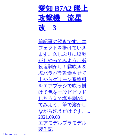
愛知 B7A2 艦上
攻撃機 流星
改 3
前記事の続きです。エ
フェクトを掛けていき
ます。久しぶりに塩剥
がしやってみよう。必
殺塩剥がし！霧吹き＆
塩パラパラ乾燥させて
上からグリーン系塗料
をエアブラシで吹っ掛
けて色を一段ビビッド
したうえで塩を剥がし
てみよう。筆で溶かし
ながら洗うだけです。...
2021.09.03
エアモデル
プラモデル
製作記