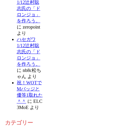
1/12辻村聡
志氏の「ド
ロンジョ」
を作ろう。
に
zeropoint
より
ハセガワ
1/12辻村聡
志氏の「ド
ロンジョ」
を作ろう。
に
nb8c松ち
ゃん
より
祝！WOTで
Mバッジと
優等1取れた
＾＾
に
ELC
3MoE
より
カテゴリー