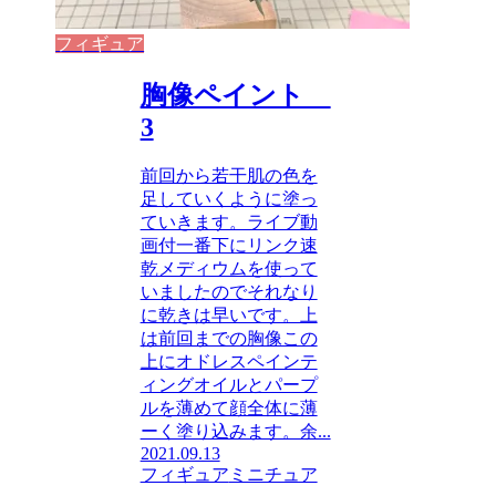
フィギュア
胸像ペイント
3
前回から若干肌の色を
足していくように塗っ
ていきます。ライブ動
画付一番下にリンク速
乾メディウムを使って
いましたのでそれなり
に乾きは早いです。上
は前回までの胸像この
上にオドレスペインテ
ィングオイルとパープ
ルを薄めて顔全体に薄
ーく塗り込みます。余...
2021.09.13
フィギュア
ミニチュア