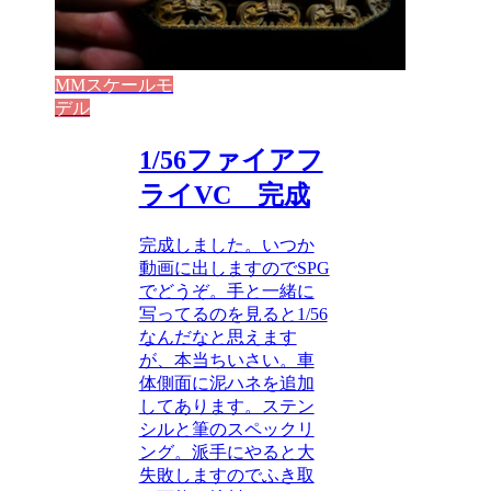
MMスケールモ
デル
1/56ファイアフ
ライVC 完成
完成しました。いつか
動画に出しますのでSPG
でどうぞ。手と一緒に
写ってるのを見ると1/56
なんだなと思えます
が、本当ちいさい。車
体側面に泥ハネを追加
してあります。ステン
シルと筆のスペックリ
ング。派手にやると大
失敗しますのでふき取