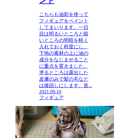
ント
こちらも油彩を使って
フィギュアをペイント
してまいります。一日
目は明るいところと暗
いところの明暗を軽く
入れておく程度にし、
下地の素材の上に油の
成分をなじませること
に重点を置きました。
塗るところは露出した
皮膚のみで髪の毛など
は後回しにします。首...
2021.09.10
フィギュア