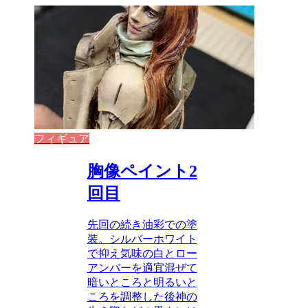
フィギュア
胸像ペイント2
回目
先回の続き油彩での塗
装。シルバーホワイト
で抑え気味の白とロー
アンバーを適宜混ぜて
暗いところと明るいと
ころを調整した後神の