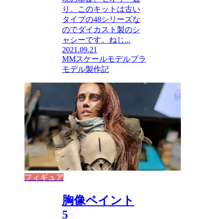
り。このキットは古い
タイプの48シリーズな
のでダイカスト製のシ
ャシーです。ねじ...
2021.09.21
MMスケールモデル
プラ
モデル製作記
フィギュア
胸像ペイント
5