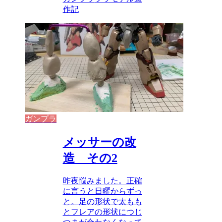
作記
ガンプラ
メッサーの改
造 その2
昨夜悩みました。正確
に言うと日曜からずっ
と。足の形状で太もも
とフレアの形状につじ