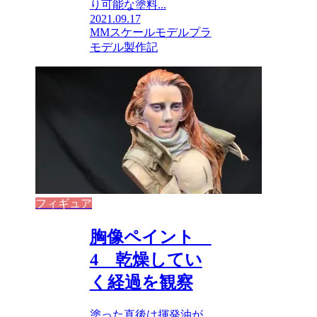
り可能な塗料...
2021.09.17
MMスケールモデル
プラ
モデル製作記
フィギュア
胸像ペイント
4 乾燥してい
く経過を観察
塗った直後は揮発油が