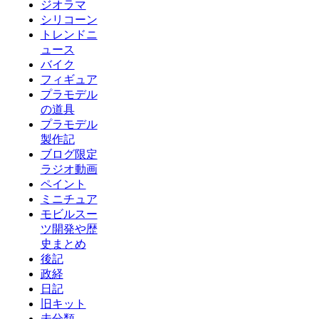
ジオラマ
シリコーン
トレンドニ
ュース
バイク
フィギュア
プラモデル
の道具
プラモデル
製作記
ブログ限定
ラジオ動画
ペイント
ミニチュア
モビルスー
ツ開発や歴
史まとめ
後記
政経
日記
旧キット
未分類