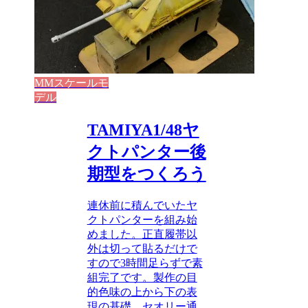
MMスケールモ
デル
TAMIYA1/48ヤ
クトパンター後
期型をつくろう
連休前に積んでいたヤ
クトパンターを組み始
めました。正直履帯以
外は切って貼るだけで
すので3時間足らずで素
組完了です。製作の目
的色味の上から下の表
現の基礎。セオリー通