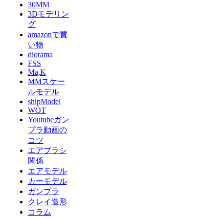
30MM
3Dモデリン
グ
amazonで買
い物
diorama
FSS
Ma,K
MMスケー
ルモデル
shipModel
WOT
Youtubeガン
プラ動画の
コツ
エアブラシ
関係
エアモデル
カーモデル
ガンプラ
クレイ造形
コラム