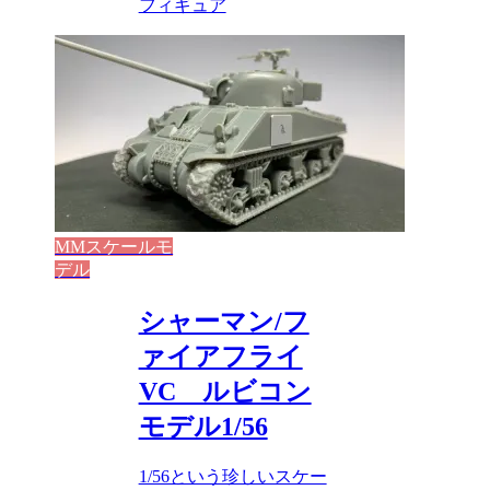
フィギュア
MMスケールモ
デル
シャーマン/フ
ァイアフライ
VC ルビコン
モデル1/56
1/56という珍しいスケー