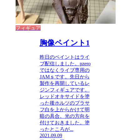
フィギュア
胸像ペイント1
昨日のペイントはライ
ブ配信しました。pzero
ではなくライブ専用の
JAMｓです。先日から
製作を再開しているレ
ジンフィギュアです。
レッドオキサイドを塗
った後ホルツのプラサ
フ白を上からかけて明
暗の具合。光の方向を
付けておきました。塗
ったところが...
2021.09.09