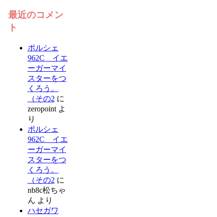
最近のコメン
ト
ポルシェ
962C イエ
ーガーマイ
スターをつ
くろう。
（その2
に
zeropoint
よ
り
ポルシェ
962C イエ
ーガーマイ
スターをつ
くろう。
（その2
に
nb8c松ちゃ
ん
より
ハセガワ