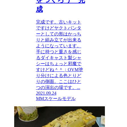
をつくろう 完
成
完成です。古いキット
ですけどヤクトパンタ
ーとしての形はかっち
りと組み立てが出来る
ようになっています。
手に持つと重さを感じ
るダイキャスト製シャ
シーはちょっと邪魔で
すけどね＾＾；OVM塗
り分けによる色とりど
りの側面。ここはひと
つの演出の場です。...
2021.09.24
MMスケールモデル