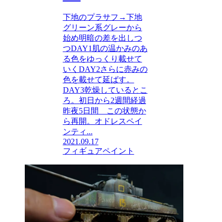
下地のプラサフ→下地
グリーン系グレーから
始め明暗の差を出しつ
つDAY1肌の温かみのあ
る色をゆっくり載せて
いくDAY2さらに赤みの
色を載せて延ばす。
DAY3乾燥しているとこ
ろ。初日から2週間経過
昨夜5日間 この状態か
ら再開。オドレスペイ
ンティ...
2021.09.17
フィギュア
ペイント