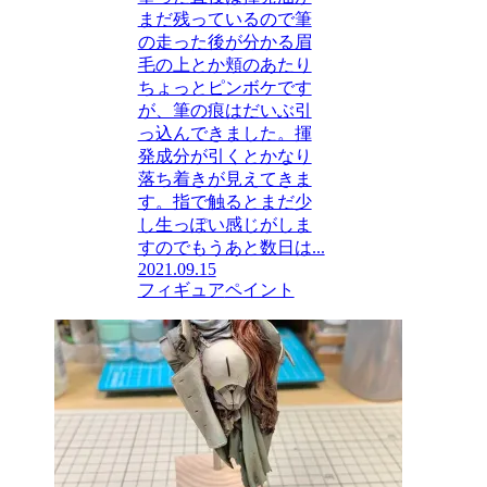
まだ残っているので筆
の走った後が分かる眉
毛の上とか頬のあたり
ちょっとピンボケです
が、筆の痕はだいぶ引
っ込んできました。揮
発成分が引くとかなり
落ち着きが見えてきま
す。指で触るとまだ少
し生っぽい感じがしま
すのでもうあと数日は...
2021.09.15
フィギュア
ペイント