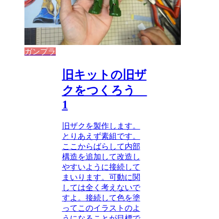
ガンプラ
旧キットの旧ザ
クをつくろう
1
旧ザクを製作します。
とりあえず素組です。
ここからばらして内部
構造を追加して改造し
やすいように接続して
まいります。可動に関
しては全く考えないで
すよ。接続して色を塗
ってこのイラストのよ
うになることが目標で