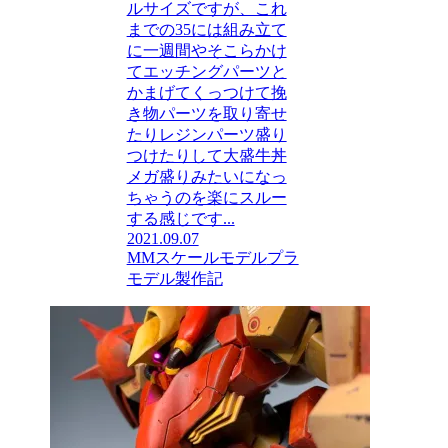
ルサイズですが、これ
までの35には組み立て
に一週間やそこらかけ
てエッチングパーツと
かまげてくっつけて挽
き物パーツを取り寄せ
たりレジンパーツ盛り
つけたりして大盛牛丼
メガ盛りみたいになっ
ちゃうのを楽にスルー
する感じです...
2021.09.07
MMスケールモデル
プラ
モデル製作記