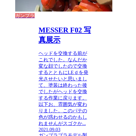
ガンプラ
MESSER F02 写
真展示
ヘッドを交換する前が
これでした。なんだか
変な顔でしたので交換
するとともにLEｄを発
光させたいと思いまし
て、塗装は終わった後
でしたがヘッドを交換
する作業に戻ります。
以下お、雰囲気が変わ
りました。このパテの
色が惑わせるのかもし
れませんがスゴクか...
2021.09.03
ガンプラ
プラモデル製