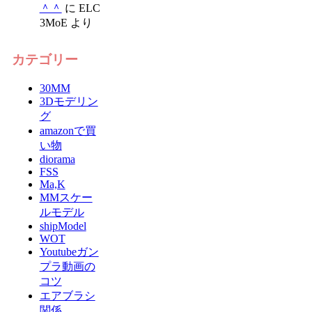
＾＾
に
ELC
3MoE
より
カテゴリー
30MM
3Dモデリン
グ
amazonで買
い物
diorama
FSS
Ma,K
MMスケー
ルモデル
shipModel
WOT
Youtubeガン
プラ動画の
コツ
エアブラシ
関係