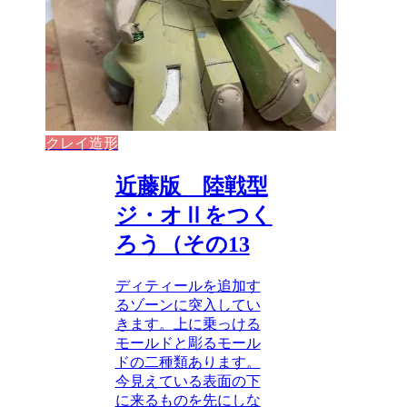
クレイ造形
近藤版 陸戦型
ジ・オⅡをつく
ろう（その13
ディティールを追加す
るゾーンに突入してい
きます。上に乗っける
モールドと彫るモール
ドの二種類あります。
今見えている表面の下
に来るものを先にしな