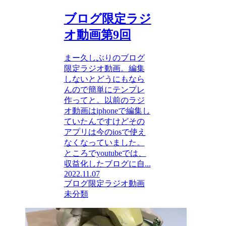
ブログ限定ラジ
オ動画第9回
まー久しぶりのブログ
限定ラジオ動画。編集
しないとどうにもなら
んので簡単にテンプレ
作ってと。以前のラジ
オ動画はiphoneで編集し
ていたんですけどその
アプリは今のiosで使え
なくなっていました。
ところでyoutubeでは、
収益化したブログに自...
2022.11.07
ブログ限定ラジオ動画
未分類