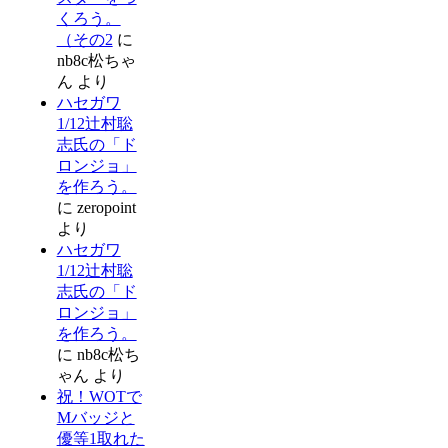
くろう。
（その2
に
nb8c松ちゃ
ん
より
ハセガワ
1/12辻村聡
志氏の「ド
ロンジョ」
を作ろう。
に
zeropoint
より
ハセガワ
1/12辻村聡
志氏の「ド
ロンジョ」
を作ろう。
に
nb8c松ち
ゃん
より
祝！WOTで
Mバッジと
優等1取れた