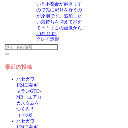
いと不都合が起きます
ので先に彫りを行うの
が原則です。追加した
い気持ちを抑えて抑え
て＾＾；この画像から...
2022.11.05
クレイ造形
最近の投稿
ハセガワ
1/24三菱ギ
ャランGTO-
MR エアロ
カスタムを
つくろう
（その9
ハセガワ
1/24三菱ギ