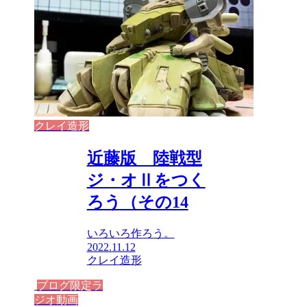
クレイ造形
近藤版 陸戦型
ジ・オⅡをつく
ろう（その14
いろいろ作ろう。
2022.11.12
クレイ造形
ブログ限定ラ
ジオ動画