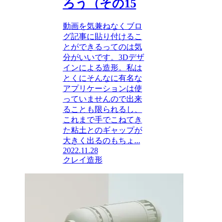
ろう（その15
動画を気兼ねなくブロ
グ記事に貼り付けるこ
とができるってのは気
分がいいです。3Dデザ
インによる造形。私は
とくにそんなに有名な
アプリケーションは使
っていませんので出来
ることも限られるし、
これまで手でこねてき
た粘土とのギャップが
大きく出るのもちょ...
2022.11.28
クレイ造形