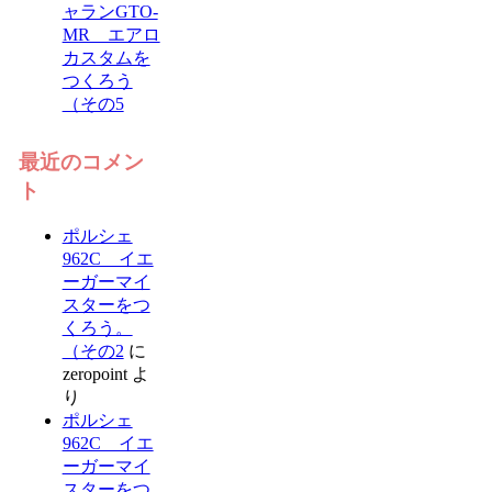
ャランGTO-
MR エアロ
カスタムを
つくろう
（その5
最近のコメン
ト
ポルシェ
962C イエ
ーガーマイ
スターをつ
くろう。
（その2
に
zeropoint
よ
り
ポルシェ
962C イエ
ーガーマイ
スターをつ