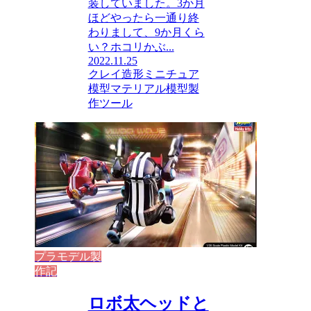
装していました。3か月
ほどやったら一通り終
わりまして、9か月くら
い？ホコリかぶ...
2022.11.25
クレイ造形
ミニチュア
模型マテリアル
模型製
作ツール
プラモデル製
作記
ロボ太ヘッドと