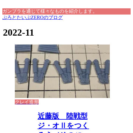
ガンプラを通じて様々なものを紹介します。
ぷろとたいぷZEROのブログ
2022-11
クレイ造形
近藤版 陸戦型
ジ・オⅡをつく