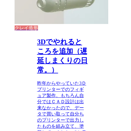
クレイ造形
3Dでやれると
ころを追加（遅
延しまくりの日
常。）
昨年からやっていた3Ｄ
プリンターでのフィギ
ュア製作。もちろん自
分ではＣＡＤ設計は出
来なかったので、デー
タで買い取って自分ち
のプリンターで出力し
たものを組み立て、塗