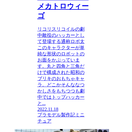
メカトロウィー
ゴ
リコリスリコイルの劇
中敵役のハッカーとし
て登場する通称ロボ太
このキャラクターが単
純な形状のロボットの
お面をかぶっていま
す。丸と四角と三角だ
けで構成された昭和の
ブリキのおもちゃキャ
ラ。どこかそんななつ
かしさをもちつつも劇
中ではトップハッカー
と...
2022.11.18
プラモデル製作記
ミニ
チュア