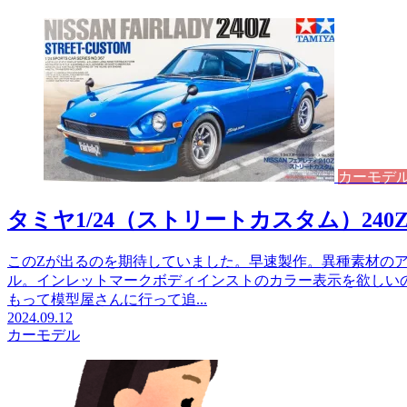
カーモデ
タミヤ1/24（ストリートカスタム）240
このZが出るのを期待していました。早速製作。異種素材の
ル。インレットマークボディインストのカラー表示を欲しい
もって模型屋さんに行って追...
2024.09.12
カーモデル