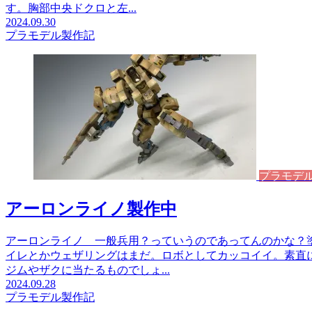
す。胸部中央ドクロと左...
2024.09.30
プラモデル製作記
プラモデ
アーロンライノ製作中
アーロンライノ 一般兵用？っていうのであってんのかな？
イレとかウェザリングはまだ。ロボとしてカッコイイ。素直
ジムやザクに当たるものでしょ...
2024.09.28
プラモデル製作記