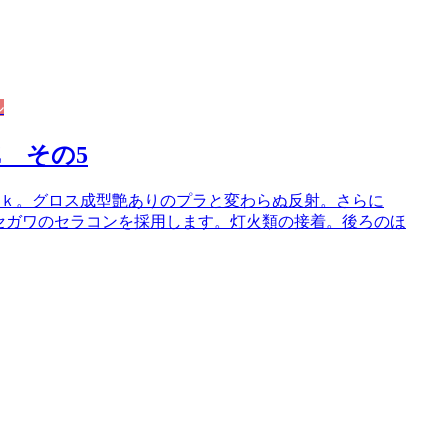
ル
Z その5
10ｋ。グロス成型艶ありのプラと変わらぬ反射。さらに
ハセガワのセラコンを採用します。灯火類の接着。後ろのほ