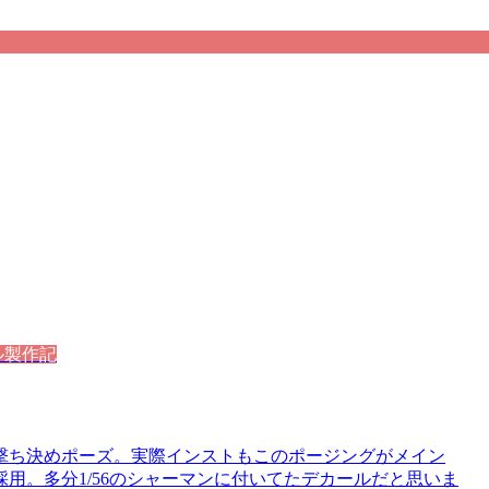
ル製作記
撃ち決めポーズ。実際インストもこのポージングがメイン
用。多分1/56のシャーマンに付いてたデカールだと思いま