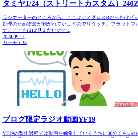
タミヤ1/24（ストリートカスタム）240
ラジエーターのところから。ここはセミグロスBだったけど
処理のため塗装が剥がれていますのでリタッチ。フラットブ
す。ここもほぼ見えないので...
2024.09.17
カーモデル
ブログ限
ブログ限定ラジオ動画YF19
YF19の製作過程では動画を編集していくうちに30分くら