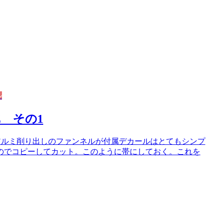
ル
Z その1
アルミ削り出しのファンネルが付属デカールはとてもシンプ
のでコピーしてカット。このように帯にしておく。これを