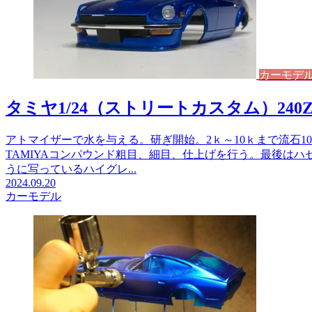
カーモデ
タミヤ1/24（ストリートカスタム）240
アトマイザーで水を与える。研ぎ開始。2ｋ～10ｋまで流石
TAMIYAコンパウンド粗目、細目、仕上げを行う。最後は
うに写っているハイグレ...
2024.09.20
カーモデル