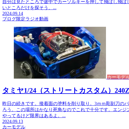
自分は見たところで途中でカーソルキーを押して飛ばし飛ば
いところだけを探そう、...
2024.09.14
ブログ限定ラジオ動画
カーモデ
タミヤ1/24（ストリートカスタム）240
昨日の続きです。接着面の塗料を削り取り。3ｍｍ彫刻刀の
ろう。この場所はかなり死角なのでこれで十分です。エンジ
やってるけど限界はあるよ。...
2024.09.13
カーモデル