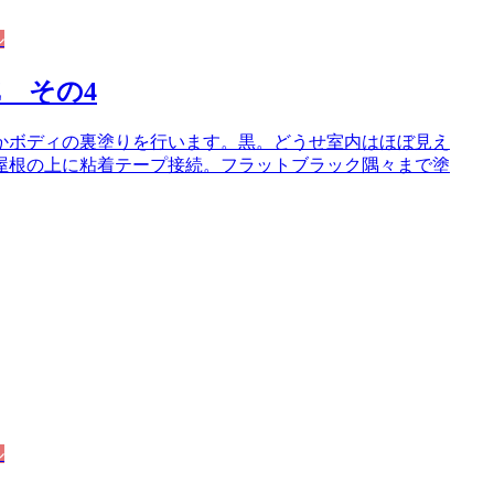
ル
Z その4
かボディの裏塗りを行います。黒。どうせ室内はほぼ見え
屋根の上に粘着テープ接続。フラットブラック隅々まで塗
ル