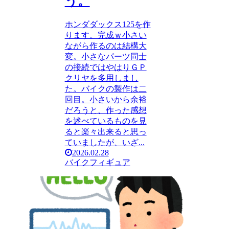
う。
ホンダダックス125を作
ります。完成ｗ小さい
ながら作るのは結構大
変。小さなパーツ同士
の接続ではやはりＧＰ
クリヤを多用しまし
た。バイクの製作は二
回目。小さいから余裕
だろうと、作った感想
を述べているものを見
ると楽々出来ると思っ
ていましたが、いざ...
2026.02.28
バイク
フィギュア