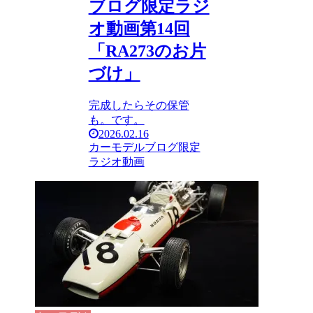
ブログ限定ラジ
オ動画第14回
「RA273のお片
づけ」
完成したらその保管
も。です。
2026.02.16
カーモデル
ブログ限定
ラジオ動画