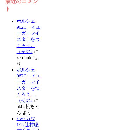
最近のコメン
ト
ポルシェ
962C イエ
ーガーマイ
スターをつ
くろう。
（その2
に
zeropoint
よ
り
ポルシェ
962C イエ
ーガーマイ
スターをつ
くろう。
（その2
に
nb8c松ちゃ
ん
より
ハセガワ
1/12辻村聡