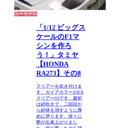
カーモデル
「1/12 ビッグス
ケールのF1マ
シンを作ろ
う！」タミヤ
【HONDA
RA273】その8
クリアーを吹き付けま
す。ガイアカラーのEX
クリアー03です。最初
は砂吹きで。二回目か
ら砂状を消すように厚
めに塗ります。徐々に
艶が出来上がりまし