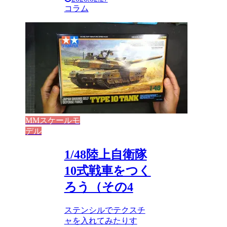
コラム
MMスケールモ
デル
1/48陸上自衛隊
10式戦車をつく
ろう（その4
ステンシルでテクスチ
ャを入れてみたりす