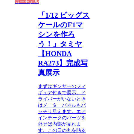
カーモデル
「1/12 ビッグス
ケールのF1マ
シンを作ろ
う！」タミヤ
【HONDA
RA273】完成写
真展示
まずはギンサーのフィ
ギュア付きで展示。ド
ライバーがいないとき
はメーターパネルもバ
ッチリ見えます。エア
インテークのパーツを
外せば内部が見れま
す。この日の丸を貼る