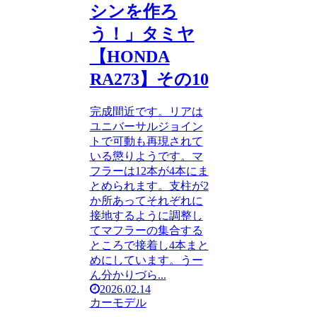
シンを作ろ
う！」タミヤ
【HONDA
RA273】その10
完成間近です。リアは
ユニバーサルジョイン
トで可動も再現されて
いる懲りようです。マ
フラーは12本が4本にま
とめられます。支柱が2
か所あってそれぞれに
接地するように調整し
てマフラーの集合する
ところで接着し4本まと
めにしています。うー
ん分かりづら...
2026.02.14
カーモデル