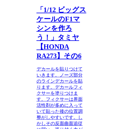
「1/12 ビッグス
ケールのF1マ
シンを作ろ
う！」タミヤ
【HONDA
RA273】その6
デカールを貼りつけて
いきます。ノーズ部分
のラインデカールを貼
ります。デカールフィ
クサーを塗りつけま
す。フィクサーは界面
活性剤が多めに入って
いて貼った後の位置調
整がしやすいです。し
かしその反面曲面追従