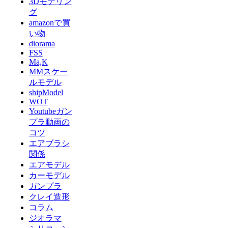
3Dモデリン
グ
amazonで買
い物
diorama
FSS
Ma,K
MMスケー
ルモデル
shipModel
WOT
Youtubeガン
プラ動画の
コツ
エアブラシ
関係
エアモデル
カーモデル
ガンプラ
クレイ造形
コラム
ジオラマ