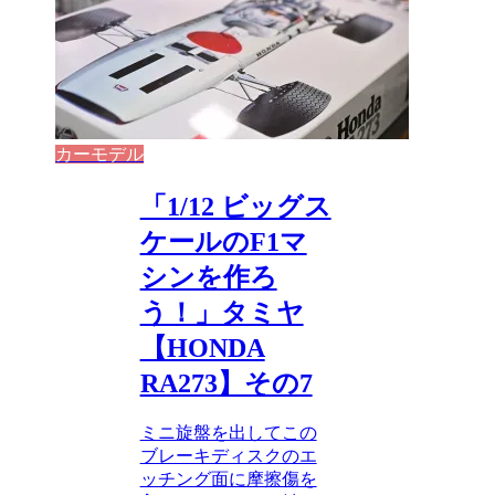
カーモデル
「1/12 ビッグス
ケールのF1マ
シンを作ろ
う！」タミヤ
【HONDA
RA273】その7
ミニ旋盤を出してこの
ブレーキディスクのエ
ッチング面に摩擦傷を