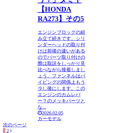
【HONDA
RA273】その5
エンジンブロックの組
み立て続きです。シリ
ンダーヘッドの取り付
けは前後の違いがある
のでパーツ取り付けの
際は取説をしっかり見
比べながら接着しまし
ょう。ファンネルはパ
イピングの関係上もう
少し後にします。この
エンジンのカムレバ
ー？のメッキパーツと
な...
2026.02.05
カーモデル
次のページ
1
2
次