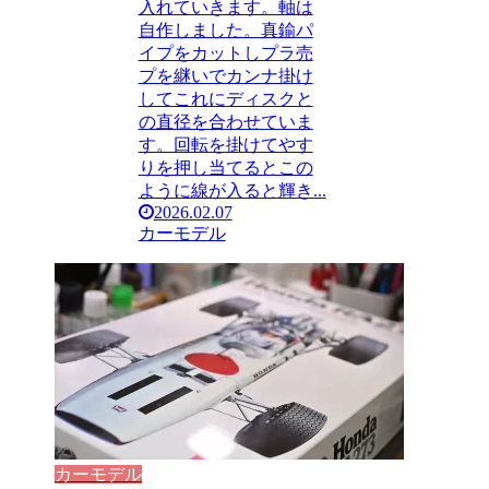
入れていきます。軸は
自作しました。真鍮パ
イプをカットしプラ売
プを継いでカンナ掛け
してこれにディスクと
の直径を合わせていま
す。回転を掛けてやす
りを押し当てるとこの
ように線が入ると輝き...
2026.02.07
カーモデル
カーモデル