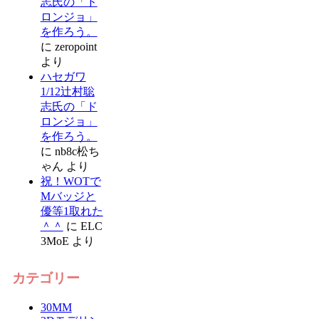
志氏の「ド
ロンジョ」
を作ろう。
に
zeropoint
より
ハセガワ
1/12辻村聡
志氏の「ド
ロンジョ」
を作ろう。
に
nb8c松ち
ゃん
より
祝！WOTで
Mバッジと
優等1取れた
＾＾
に
ELC
3MoE
より
カテゴリー
30MM