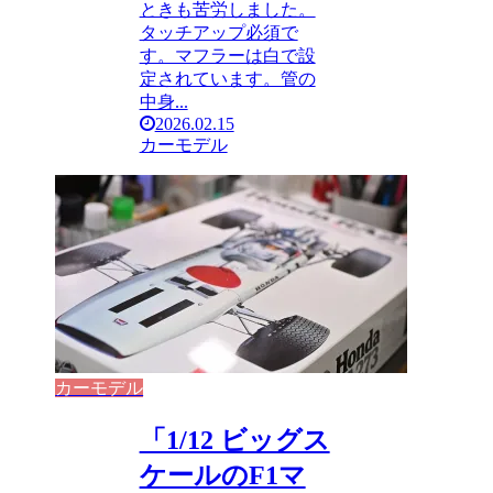
ときも苦労しました。
タッチアップ必須で
す。マフラーは白で設
定されています。管の
中身...
2026.02.15
カーモデル
カーモデル
「1/12 ビッグス
ケールのF1マ