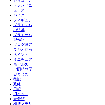
シリコーン
トレンドニ
ュース
バイク
フィギュア
プラモデル
の道具
プラモデル
製作記
ブログ限定
ラジオ動画
ペイント
ミニチュア
モビルスー
ツ開発や歴
史まとめ
後記
政経
日記
旧キット
未分類
模型マテリ