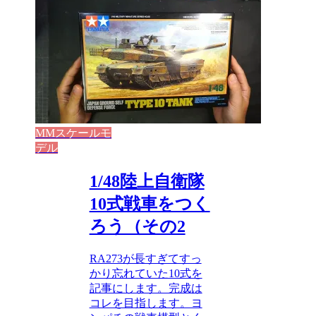
MMスケールモ
デル
1/48陸上自衛隊
10式戦車をつく
ろう（その2
RA273が長すぎてすっ
かり忘れていた10式を
記事にします。完成は
コレを目指します。ヨ