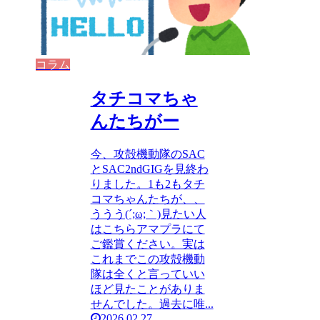
コラム
タチコマちゃ
んたちがー
今、攻殻機動隊のSAC
とSAC2ndGIGを見終わ
りました。1も2もタチ
コマちゃんたちが、、
ううう(´;ω;｀)見たい人
はこちらアマプラにて
ご鑑賞ください。実は
これまでこの攻殻機動
隊は全くと言っていい
ほど見たことがありま
せんでした。過去に唯...
2026.02.27