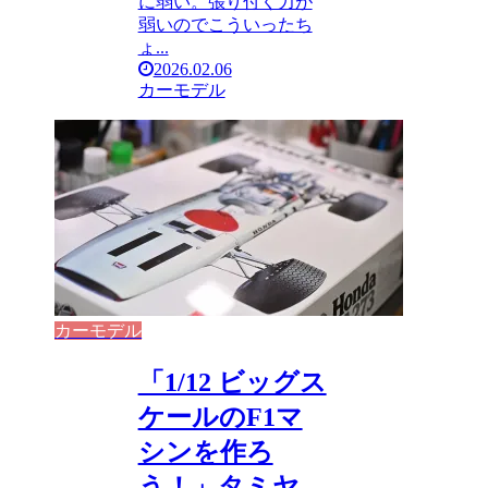
に弱い。張り付く力が
弱いのでこういったち
ょ...
2026.02.06
カーモデル
カーモデル
「1/12 ビッグス
ケールのF1マ
シンを作ろ
う！」タミヤ