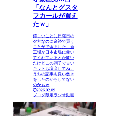
「なんとグスタ
フカールが買え
たｗ」
嬉しいことに日曜日の
夕方なのに余裕で買う
ことができました。新
工場が日本市場に働い
てくれているとか聞い
たけどこの調子で古い
キットも増産してね。
うちの記事も良い働き
をしたのかもしてない
のかもｗ
2026.02.09
ブログ限定ラジオ動画