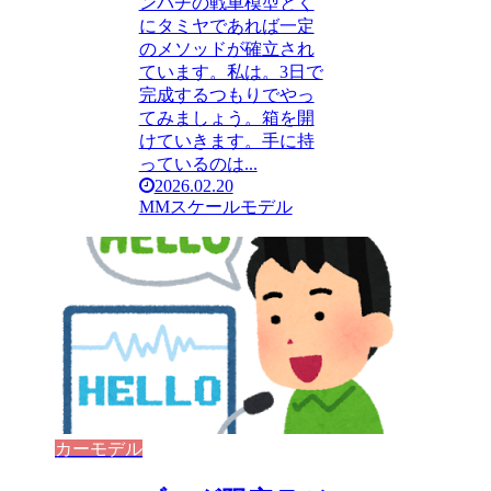
ンパチの戦車模型とく
にタミヤであれば一定
のメソッドが確立され
ています。私は。3日で
完成するつもりでやっ
てみましょう。箱を開
けていきます。手に持
っているのは...
2026.02.20
MMスケールモデル
カーモデル