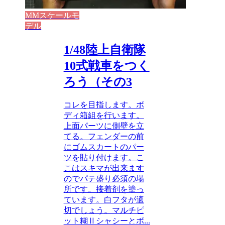
MMスケールモ
デル
1/48陸上自衛隊
10式戦車をつく
ろう（その3
コレを目指します。ボ
ディ箱組を行います。
上面パーツに側壁を立
てる。フェンダーの前
にゴムスカートのパー
ツを貼り付けます。こ
こはスキマが出来ます
のでパテ盛り必須の場
所です。接着剤を塗っ
ています。白フタが適
切でしょう。マルチピ
ット糊Ⅱシャシーとボ...