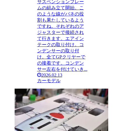
サスペンションフレー
ムの組み立て開始。こ
のような線がバネの役
割も果たしているよう
ですね。それぞれのア
ジャスターで接続され
て行きます。エアイン
テークの取り付け。コ
ンデンサーの取り付
け。全てGPクリヤーで
の接着です。コンデン
サー左右を付けていき...
2026.02.13
カーモデル