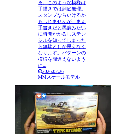
る。このような模様は
手描きでは到底無理。
スタンプならいけるか
もしれませんが、まぁ
手書きだと馬鹿みたい
に時間かかるしステン
シルを知ってしまった
ら無駄としか思えなく
なります。パターンの
模様を間違えないよう
に...
2026.02.26
MMスケールモデル