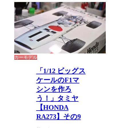
カーモデル
「1/12 ビッグス
ケールのF1マ
シンを作ろ
う！」タミヤ
【HONDA
RA273】その9