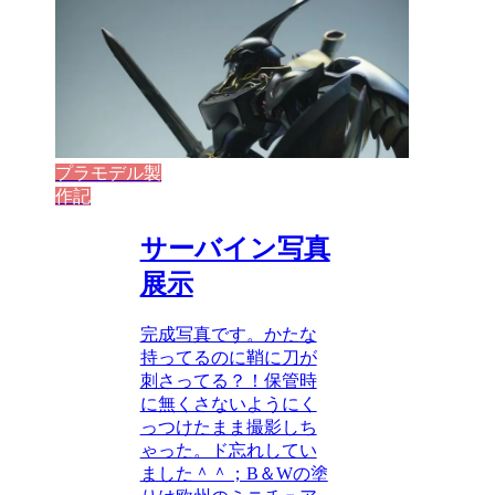
プラモデル製
作記
サーバイン写真
展示
完成写真です。かたな
持ってるのに鞘に刀が
刺さってる？！保管時
に無くさないようにく
っつけたまま撮影しち
ゃった。ド忘れしてい
ました＾＾；B＆Wの塗