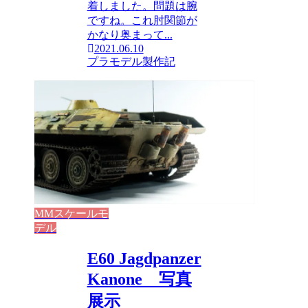
着しました。問題は腕
ですね。これ肘関節が
かなり奥まって...
2021.06.10
プラモデル製作記
MMスケールモ
デル
E60 Jagdpanzer
Kanone 写真
展示