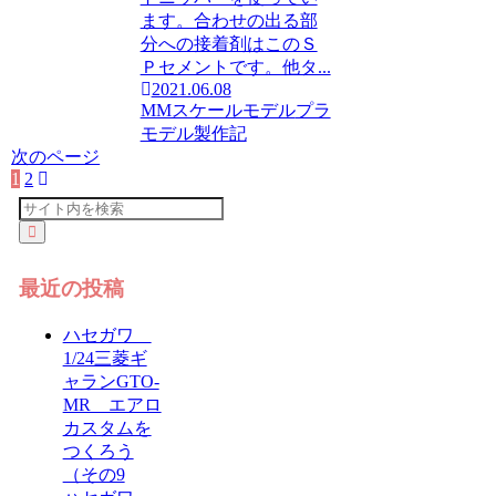
ます。合わせの出る部
分への接着剤はこのＳ
Ｐセメントです。他タ...
2021.06.08
MMスケールモデル
プラ
モデル製作記
次のページ
1
2
次
へ
最近の投稿
ハセガワ
1/24三菱ギ
ャランGTO-
MR エアロ
カスタムを
つくろう
（その9