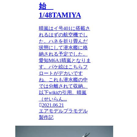
始
1/48TAMIYA
晴嵐はイ号401に搭載さ
れるはずの航空機でし
た。ハネを折り畳んだ
状態にして潜水艦に格
納される予定でした。
愛知M6A1晴嵐となりま
す。パケ絵はこちらフ
ロートがデカいです
ね。これも潜水艦の中
では分離されて収納。
以下wikiの引用。晴嵐
（せいらん...
2021.06.21
エアモデル
プラモデル
製作記