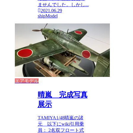
ませんでした。しかし...
2021.06.29
shipModel
エアモデル
晴嵐 完成写真
展示
TAMIYA1/48晴嵐の諸
元 以下にwiki引用乗
員： 2名双フロート式