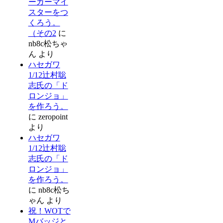
ーガーマイ
スターをつ
くろう。
（その2
に
nb8c松ちゃ
ん
より
ハセガワ
1/12辻村聡
志氏の「ド
ロンジョ」
を作ろう。
に
zeropoint
より
ハセガワ
1/12辻村聡
志氏の「ド
ロンジョ」
を作ろう。
に
nb8c松ち
ゃん
より
祝！WOTで
Mバッジと