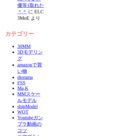
優等1取れた
＾＾
に
ELC
3MoE
より
カテゴリー
30MM
3Dモデリン
グ
amazonで買
い物
diorama
FSS
Ma,K
MMスケー
ルモデル
shipModel
WOT
Youtubeガン
プラ動画の
コツ