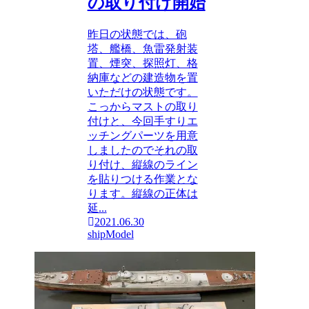
の取り付け開始
昨日の状態では、砲
塔、艦橋、魚雷発射装
置、煙突、探照灯、格
納庫などの建造物を置
いただけの状態です。
こっからマストの取り
付けと、今回手すりエ
ッチングパーツを用意
しましたのでそれの取
り付け、縦線のライン
を貼りつける作業とな
ります。縦線の正体は
延...
2021.06.30
shipModel