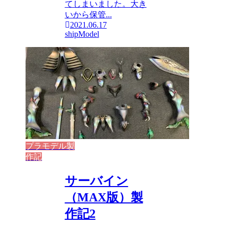
てしまいました。大き
いから保管...
2021.06.17
shipModel
プラモデル製
作記
サーバイン
（MAX版）製
作記2