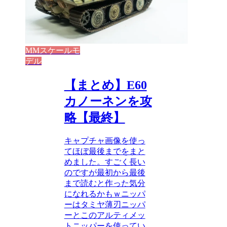
MMスケールモ
デル
【まとめ】E60
カノーネンを攻
略【最終】
キャプチャ画像を使っ
てほぼ最後までをまと
めました。すごく長い
のですが最初から最後
まで読むと作った気分
になれるかもｗニッパ
ーはタミヤ薄刃ニッパ
ーとこのアルティメッ
トニッパーを使ってい