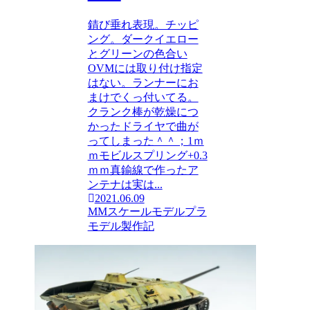
錆び垂れ表現。チッピ
ング。ダークイエロー
とグリーンの色合い
OVMには取り付け指定
はない。ランナーにお
まけでくっ付いてる。
クランク棒が乾燥につ
かったドライヤで曲が
ってしまった＾＾；1ｍ
ｍモビルスプリング+0.3
ｍｍ真鍮線で作ったア
ンテナは実は...
2021.06.09
MMスケールモデル
プラ
モデル製作記