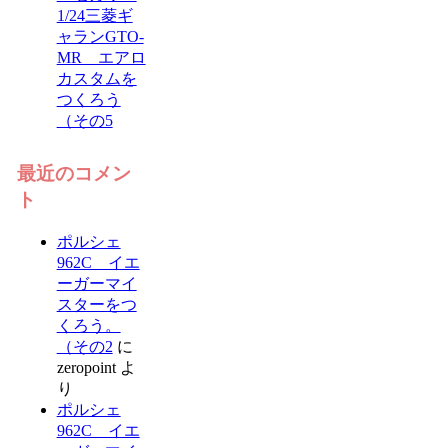
1/24三菱ギ
ャランGTO-
MR エアロ
カスタムを
つくろう
（その5
最近のコメン
ト
ポルシェ
962C イエ
ーガーマイ
スターをつ
くろう。
（その2
に
zeropoint
よ
り
ポルシェ
962C イエ