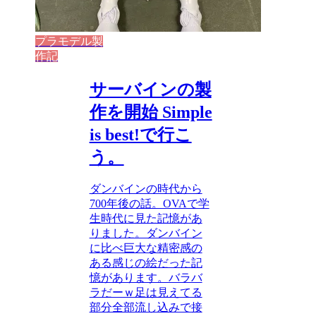
プラモデル製
作記
サーバインの製
作を開始 Simple
is best!で行こ
う。
ダンバインの時代から
700年後の話。OVAで学
生時代に見た記憶があ
りました。ダンバイン
に比べ巨大な精密感の
ある感じの絵だった記
憶があります。バラバ
ラだーｗ足は見えてる
部分全部流し込みで接