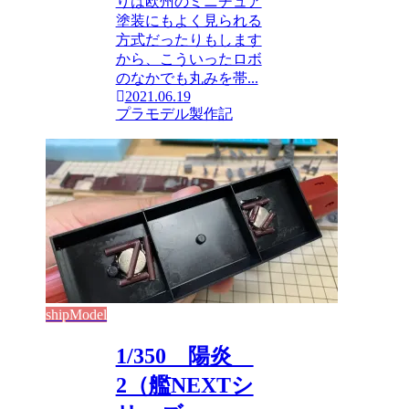
りは欧州のミニチュア
塗装にもよく見られる
方式だったりもします
から、こういったロボ
のなかでも丸みを帯...
2021.06.19
プラモデル製作記
shipModel
1/350 陽炎
2（艦NEXTシ