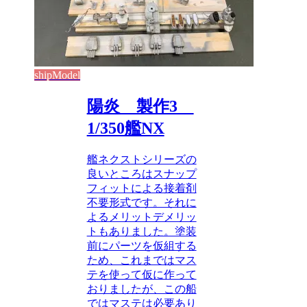
shipModel
陽炎 製作3
1/350艦NX
艦ネクストシリーズの
良いところはスナップ
フィットによる接着剤
不要形式です。それに
よるメリットデメリッ
トもありました。塗装
前にパーツを仮組する
ため、これまではマス
テを使って仮に作って
おりましたが、この船
ではマステは必要あり