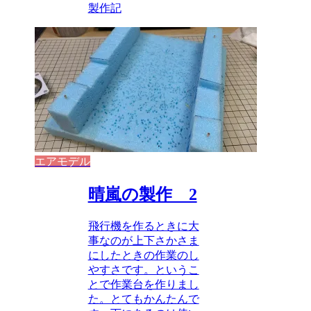
製作記
エアモデル
晴嵐の製作 2
飛行機を作るときに大
事なのが上下さかさま
にしたときの作業のし
やすさです。というこ
とで作業台を作りまし
た。とてもかんたんで