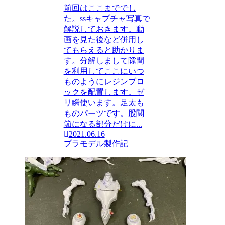
前回はここまででし
た。ssキャプチャ写真で
解説しておきます。動
画を見た後など併用し
てもらえると助かりま
す。分解しまして隙間
を利用してここにいつ
ものようにレジンブロ
ックを配置します。ゼ
リ瞬使います。足太も
ものパーツです。股関
節になる部分だけに...
2021.06.16
プラモデル製作記