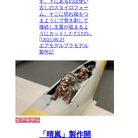
す。下にあるのは使い
古しのスタイロフォー
ム。そこに切れ端をつ
まようじで突き刺して
接続し主翼が収まるよ
うにカットしただけの...
2021.06.23
エアモデル
プラモデル
製作記
エアモデル
「晴嵐」製作開