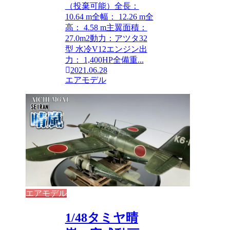
（投棄可能）全長：
10.64 m全幅： 12.26 m全
高： 4.58 m主翼面積：
27.0m2動力：アツタ32
型 水冷V12エンジン出
力： 1,400HP全備重...
2021.06.28
エアモデル
エアモデル
1/48タミヤ晴