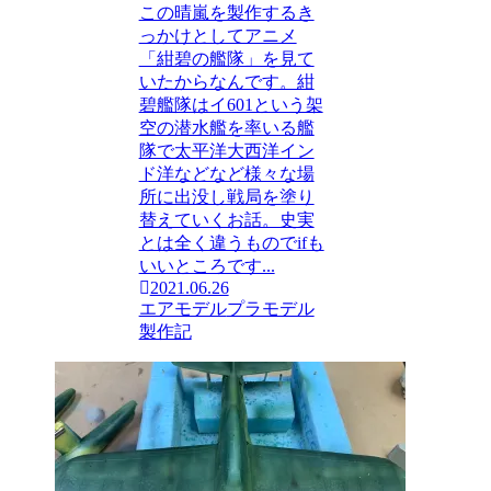
この晴嵐を製作するき
っかけとしてアニメ
「紺碧の艦隊」を見て
いたからなんです。紺
碧艦隊はイ601という架
空の潜水艦を率いる艦
隊で太平洋大西洋イン
ド洋などなど様々な場
所に出没し戦局を塗り
替えていくお話。史実
とは全く違うものでifも
いいところです...
2021.06.26
エアモデル
プラモデル
製作記