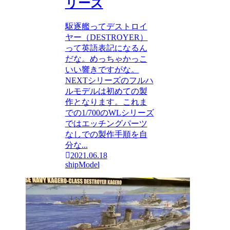
リーズ
駆逐艦ってデストロイ
ヤー（DESTROYER）
って英語表記になるん
だな。めっちゃかっこ
いい響きですがな。
NEXTシリーズのフルハ
ルモデルは初めての製
作となります。これま
での1/700のWLシリーズ
ではエッチングパーツ
なしでの製作手順を自
分な...
2021.06.18
shipModel