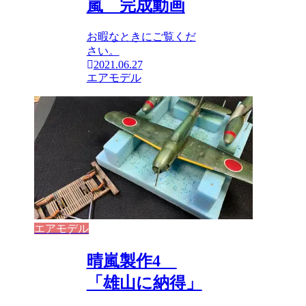
嵐 完成動画
お暇なときにご覧くだ
さい。
2021.06.27
エアモデル
エアモデル
晴嵐製作4
「雄山に納得」