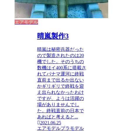
エアモデル
晴嵐製作3
晴嵐は秘密兵器だった
ので製造されたのは20
機でした。そのうちの
数機はイ400系に搭載さ
れてパナマ運河に終戦
直前まで出るか出ない
かギリギリで終戦を迎
え出られなかったわけ
ですが、ようは活躍の
場がありませんでし
た。終戦直前の日本で
あればと考えると...
2021.06.25
エアモデル
プラモデル