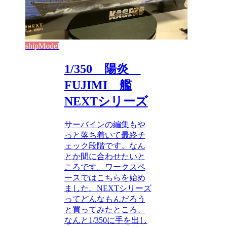
shipModel
1/350 陽炎
FUJIMI 艦
NEXTシリーズ
サーバインの編集もや
っと落ち着いて最終チ
ェック段階です。なん
とか間に合わせたいと
ころです。ワークスペ
ースではこちらを始め
ました。NEXTシリーズ
ってどんなもんだろう
と買ってみたところ、
なんと1/350に手を出し