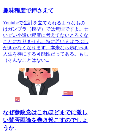
趣味程度で押さえて
Youtubeで生計を立てられるようなもの
はガンプラ（模型）では無理ですよ。せ
いぜい小遣い程度に考えてないとろくな
ことになりません。特に若い人はつぶし
がきかなくなります。本来なら歩むべき
人生を棒にする可能性だってある。もし
（そんなことはない...
コラ
ム
なぜ参政党はこれほどまでに激し
い賛否両論を巻き起こすのでしょ
うか。