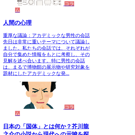
コラ
ム
人間の心理
重厚な議論：アカデミックな男性の会話
先日は非常に重いテーマについて議論し
ました。私たちの会話では、それぞれが
自分で集めた情報をもとに考察し、その
見解を述べ合います。特に男性の会話
は、まるで博物館の展示物や研究対象を
題材にしたアカデミックな発...
コラ
ム
日本の「国体」とは何か？芥川龍
之介の小説から現代への示唆を探