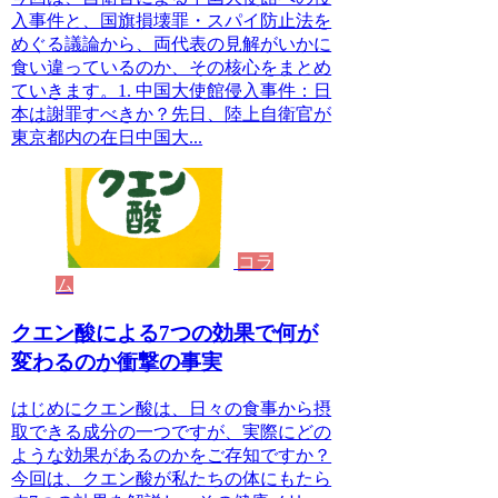
入事件と、国旗損壊罪・スパイ防止法を
めぐる議論から、両代表の見解がいかに
食い違っているのか、その核心をまとめ
ていきます。1. 中国大使館侵入事件：日
本は謝罪すべきか？先日、陸上自衛官が
東京都内の在日中国大...
コラ
ム
クエン酸による7つの効果で何が
変わるのか衝撃の事実
はじめにクエン酸は、日々の食事から摂
取できる成分の一つですが、実際にどの
ような効果があるのかをご存知ですか？
今回は、クエン酸が私たちの体にもたら