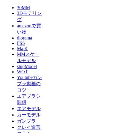
30MM
3Dモデリン
グ
amazonで買
い物
diorama
FSS
Ma,K
MMスケー
ルモデル
shipModel
WOT
Youtubeガン
プラ動画の
コツ
エアブラシ
関係
エアモデル
カーモデル
ガンプラ
クレイ造形