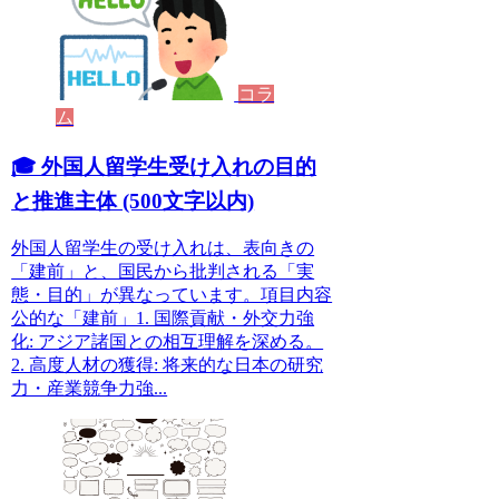
コラ
ム
🎓 外国人留学生受け入れの目的
と推進主体 (500文字以内)
外国人留学生の受け入れは、表向きの
「建前」と、国民から批判される「実
態・目的」が異なっています。項目内容
公的な「建前」1. 国際貢献・外交力強
化: アジア諸国との相互理解を深める。
2. 高度人材の獲得: 将来的な日本の研究
力・産業競争力強...