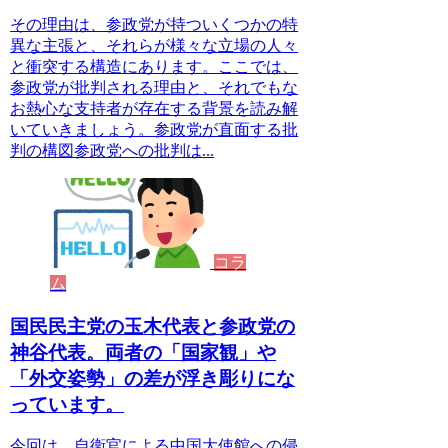
その理由は、参政党が持ついくつかの特
異な主張と、それらが様々な立場の人々
と衝突する構造にあります。ここでは、
参政党が批判される理由と、それでもな
お熱心な支持者が存在する背景を読み解
いていきましょう。参政党が直面する批
判の構図参政党への批判は...
コラ
ム
国民民主党の玉木代表と参政党の
神谷代表。両者の「国家観」や
「外交姿勢」の差が浮き彫りにな
っています。
今回は、自衛官による中国大使館への侵