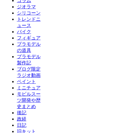
コラム
ジオラマ
シリコーン
トレンドニ
ュース
バイク
フィギュア
プラモデル
の道具
プラモデル
製作記
ブログ限定
ラジオ動画
ペイント
ミニチュア
モビルスー
ツ開発や歴
史まとめ
後記
政経
日記
旧キット