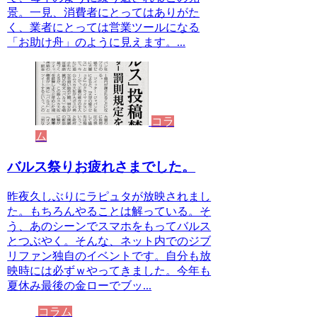
景。一見、消費者にとってはありがた
く、業者にとっては営業ツールになる
「お助け舟」のように見えます。...
コラ
ム
バルス祭りお疲れさまでした。
昨夜久しぶりにラピュタが放映されまし
た。もちろんやることは解っている。そ
う、あのシーンでスマホをもってバルス
とつぶやく。そんな、ネット内でのジブ
リファン独自のイベントです。自分も放
映時には必ずｗやってきました。今年も
夏休み最後の金ローでブッ...
コラム