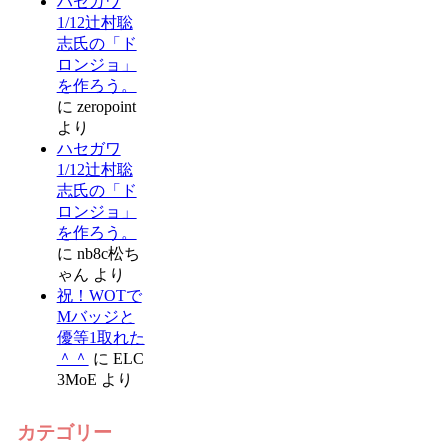
ハセガワ
1/12辻村聡
志氏の「ド
ロンジョ」
を作ろう。
に
zeropoint
より
ハセガワ
1/12辻村聡
志氏の「ド
ロンジョ」
を作ろう。
に
nb8c松ち
ゃん
より
祝！WOTで
Mバッジと
優等1取れた
＾＾
に
ELC
3MoE
より
カテゴリー