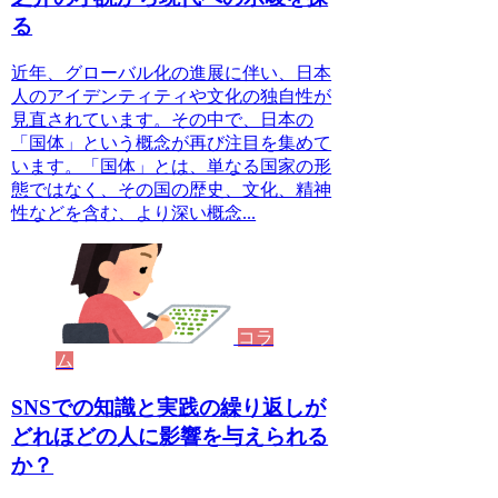
る
近年、グローバル化の進展に伴い、日本
人のアイデンティティや文化の独自性が
見直されています。その中で、日本の
「国体」という概念が再び注目を集めて
います。「国体」とは、単なる国家の形
態ではなく、その国の歴史、文化、精神
性などを含む、より深い概念...
コラ
ム
SNSでの知識と実践の繰り返しが
どれほどの人に影響を与えられる
か？