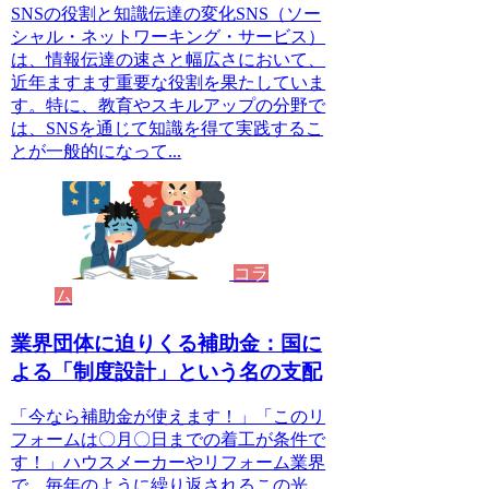
SNSの役割と知識伝達の変化SNS（ソー
シャル・ネットワーキング・サービス）
は、情報伝達の速さと幅広さにおいて、
近年ますます重要な役割を果たしていま
す。特に、教育やスキルアップの分野で
は、SNSを通じて知識を得て実践するこ
とが一般的になって...
コラ
ム
業界団体に迫りくる補助金：国に
よる「制度設計」という名の支配
「今なら補助金が使えます！」「このリ
フォームは〇月〇日までの着工が条件で
す！」ハウスメーカーやリフォーム業界
で、毎年のように繰り返されるこの光