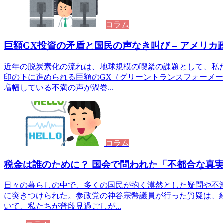
コラム
巨額GX投資の矛盾と国民の声なき叫び – アメリ
近年の脱炭素化の流れは、地球規模の喫緊の課題として、私
印の下に進められる巨額のGX（グリーントランスフォーメ
増幅している不満の声が渦巻...
コラム
税金は誰のために？ 国会で問われた「不都合な真
日々の暮らしの中で、多くの国民が抱く漠然とした疑問や不
に突きつけられた。参政党の神谷宗幣議員が行った質疑は、
いて、私たちが普段見過ごしが...