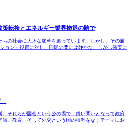
カ政策転換とエネルギー業界撤退の陰で
たちの社会に大きな変革を迫っています。しかし、その旗
ーション）投資に対し、国民の間には静かな、しかし確実に
実」
満。それらが国会という公の場で、鋭い問いとなって政府
経済、教育、そして外交という国の根幹をなすテーマにお