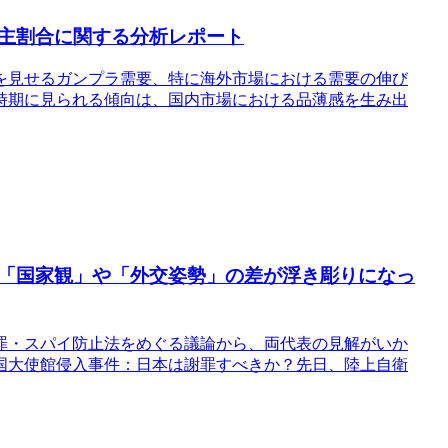
主割合に関する分析レポート
大を見せるガンプラ需要、特に海外市場における需要の伸び
時期に見られる傾向は、国内市場における品薄感を生み出
「国家観」や「外交姿勢」の差が浮き彫りになっ
罪・スパイ防止法をめぐる議論から、両代表の見解がいか
中国大使館侵入事件：日本は謝罪すべきか？先日、陸上自衛