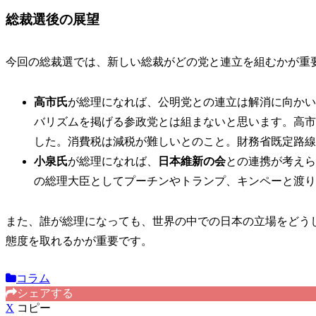
総裁選後の展望
今回の総裁選では、新しい総裁がどの党と連立を組むかが重
高市氏
が総理になれば、公明党との連立は解消に向かい
バリズムを掲げる参政党とは組まないと思います。高市
した。消費税は減税が難しいとのこと。財務省既定路線
小泉氏
が総理になれば、
日本維新の会
との連携が考えら
の総理大臣としてプーチンやトランプ、キンペーと渡り
また、誰が総理になっても、世界の中での日本の立場をどう
態度を取れるかが重要です。
コラム
シェアする
X
コピー