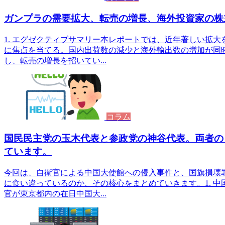
ガンプラの需要拡大、転売の増長、海外投資家の株
1. エグゼクティブサマリー本レポートでは、近年著しい拡
に焦点を当てる。国内出荷数の減少と海外輸出数の増加が同
し、転売の増長を招いてい...
コラム
国民民主党の玉木代表と参政党の神谷代表。両者の
ています。
今回は、自衛官による中国大使館への侵入事件と、国旗損壊
に食い違っているのか、その核心をまとめていきます。1. 
官が東京都内の在日中国大...