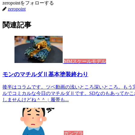
zeropointをフォローする
zeropoint
関連記事
MMスケールモデル
モンのマチルダⅡ基本塗装終わり
後半はコラムです。ツベ動画の浅いところ深いところ。もう
ルでコミカルな今日のマチルダⅡです。SDなのもあってか
しませんけどね＾＾；履帯も...
ガンプラ