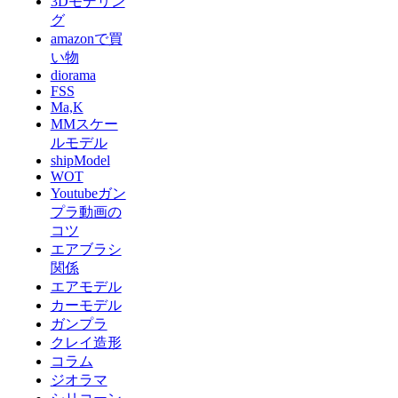
3Dモデリン
グ
amazonで買
い物
diorama
FSS
Ma,K
MMスケー
ルモデル
shipModel
WOT
Youtubeガン
プラ動画の
コツ
エアブラシ
関係
エアモデル
カーモデル
ガンプラ
クレイ造形
コラム
ジオラマ