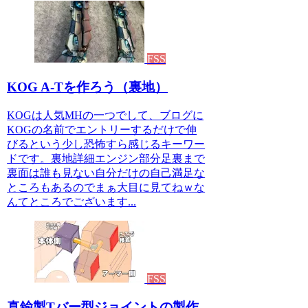
FSS
KOG A-Tを作ろう（裏地）
KOGは人気MHの一つでして、ブログに
KOGの名前でエントリーするだけで伸
びるという少し恐怖すら感じるキーワー
ドです。裏地詳細エンジン部分足裏まで
裏面は誰も見ない自分だけの自己満足な
ところもあるのでまぁ大目に見てねｗな
んてところでございます...
FSS
真鍮製Tバー型ジョイントの製作