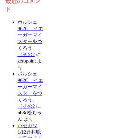
最近のコメン
ト
ポルシェ
962C イエ
ーガーマイ
スターをつ
くろう。
（その2
に
zeropoint
よ
り
ポルシェ
962C イエ
ーガーマイ
スターをつ
くろう。
（その2
に
nb8c松ちゃ
ん
より
ハセガワ
1/12辻村聡