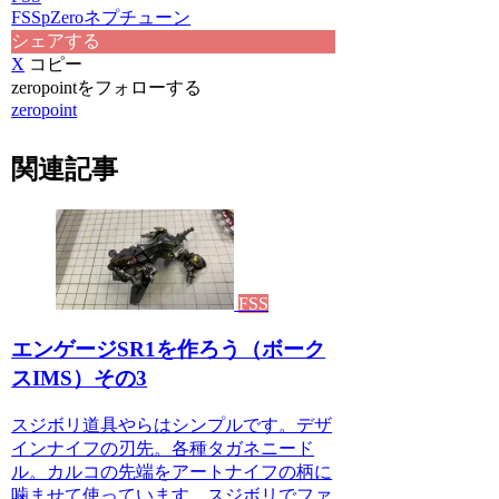
FSS
pZero
ネプチューン
シェアする
X
コピー
zeropointをフォローする
zeropoint
関連記事
FSS
エンゲージSR1を作ろう（ボーク
スIMS）その3
スジボリ道具やらはシンプルです。デザ
インナイフの刃先。各種タガネニード
ル。カルコの先端をアートナイフの柄に
噛ませて使っています。スジボリでファ