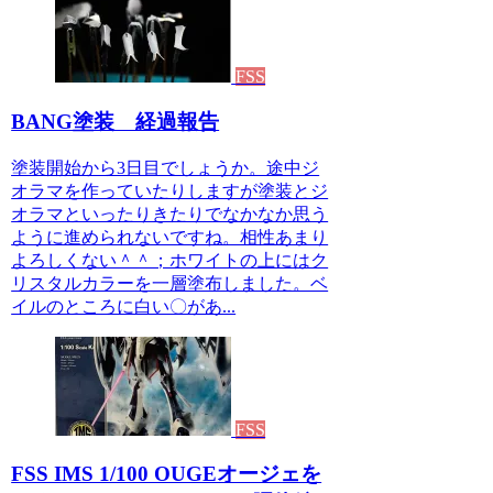
FSS
BANG塗装 経過報告
塗装開始から3日目でしょうか。途中ジ
オラマを作っていたりしますが塗装とジ
オラマといったりきたりでなかなか思う
ように進められないですね。相性あまり
よろしくない＾＾；ホワイトの上にはク
リスタルカラーを一層塗布しました。ベ
イルのところに白い〇があ...
FSS
FSS IMS 1/100 OUGEオージェを