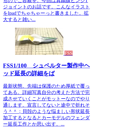
るのでご容赦を。今回は真鍮線ヒンジT
ジョイントのお話です。こんなイラスト
をIpadでちゃちゃーっと書きました。拡
大すると雑い...
FSS
FSS1/100 シュペルター製作中ヘ
ッド延長の詳細をば
最新状態。先端は保護のため厚紙で覆っ
てある。詳細写真自分の考えた方法で完
成させていくことがモットーなのでやり
通します。宣言してないと途中で折れそ
う＾＾；貝殻のような悩ましい形状延長
加工するとなるとカーモデルのフェンダ
ー延長工作とか思い出す。...