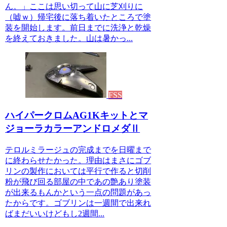
ん。」ここは思い切って山に芝刈りに
（嘘ｗ）帰宅後に落ち着いたところで塗
装を開始します。前日までに洗浄と乾燥
を終えておきました。山は暑かっ...
FSS
ハイパークロムAG1Kキットとマ
ジョーラカラーアンドロメダⅡ
テロルミラージュの完成までを日曜まで
に終わらせたかった。理由はまさにゴブ
リンの製作においては平行で作ると切削
粉が飛び回る部屋の中であの艶あり塗装
が出来るもんかという一点の問題があっ
たからです。ゴブリンは一週間で出来れ
ばまだいいけどもし2週間...