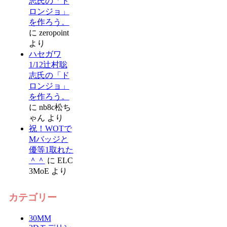
志氏の「ド
ロンジョ」
を作ろう。
に
zeropoint
より
ハセガワ
1/12辻村聡
志氏の「ド
ロンジョ」
を作ろう。
に
nb8c松ち
ゃん
より
祝！WOTで
Mバッジと
優等1取れた
＾＾
に
ELC
3MoE
より
カテゴリー
30MM