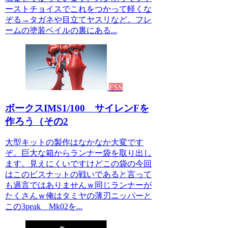
ーストチョイスでこれをつかって軽くな
ぞる→タガネや目立てヤスリなど。フレ
ームの塗装ベイルの裏にある...
FSS
ボークスIMS1/100 サイレンFを
作ろう（その2
大型キットの製作はなかなか大変です
ぞ。巨大な箱からランナー袋を取り出し
ます。見えにくいですけどこの袋の今回
はこのビスナットの戦いであると言って
も過言ではありませんｗ同じランナーが
たくさんｗ俺はタミヤの薄刃ニッパーと
この3peak Mk02を...