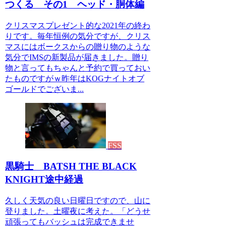
つくる その1 ヘッド・胴体編
クリスマスプレゼント的な2021年の終わ
りです。毎年恒例の気分ですが、クリス
マスにはボークスからの贈り物のような
気分でIMSの新製品が届きました。贈り
物と言ってもちゃんと予約で買っておい
たものですがｗ昨年はKOGナイトオブ
ゴールドでございま...
FSS
黒騎士 BATSH THE BLACK
KNIGHT途中経過
久しく天気の良い日曜日ですので、山に
登りました。土曜夜に考えた。「どうせ
頑張ってもバッシュは完成できませ