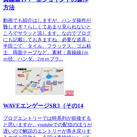
方法
動画でも紹介はしますが、ハンダ操作が
難しすぎ？らしくてあまり見られないと
ころでサラッと流します。なのでブログ
にも記載しておきますね。必要な道具：
半田ごて、タイル、フラックス、ゴム粘
土、両面テープなど。素材：真鍮線1ｍ
ｍ径、ハンダ。2ｍｍプラ...
FSS
WAVEエンゲージSR3（その14
ブログエントリーでは時系列が前後する
と思いますが、youtubeでの配信のほうが
遅いので解説のエントリーが巻き戻りす