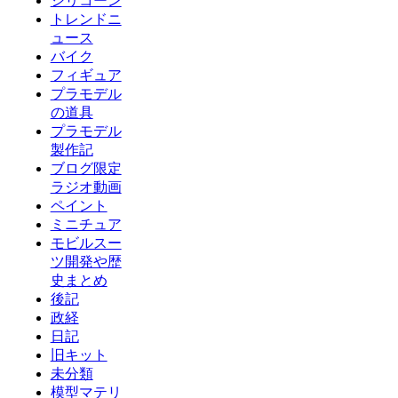
シリコーン
トレンドニ
ュース
バイク
フィギュア
プラモデル
の道具
プラモデル
製作記
ブログ限定
ラジオ動画
ペイント
ミニチュア
モビルスー
ツ開発や歴
史まとめ
後記
政経
日記
旧キット
未分類
模型マテリ