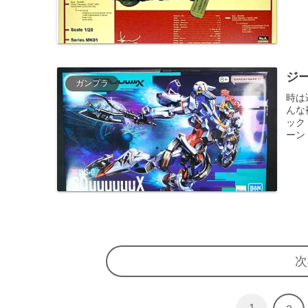
ジ
ガンプラ
時は
んな
ック
ーン
次