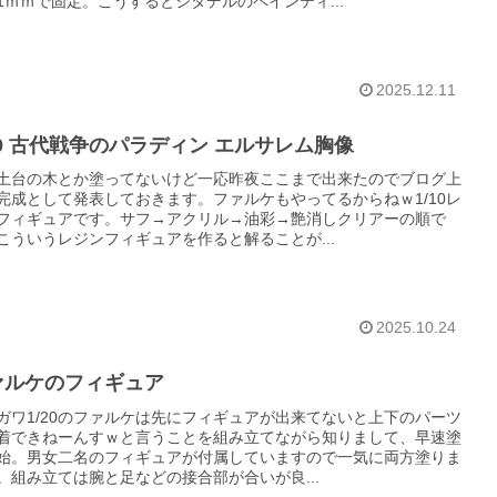
1ｍｍで固定。こうするとシタデルのペインティ...
2025.12.11
10 古代戦争のパラディン エルサレム胸像
土台の木とか塗ってないけど一応昨夜ここまで出来たのでブログ上
完成として発表しておきます。ファルケもやってるからねｗ1/10レ
フィギュアです。サフ→アクリル→油彩→艶消しクリアーの順で
こういうレジンフィギュアを作ると解ることが...
2025.10.24
ァルケのフィギュア
ガワ1/20のファルケは先にフィギュアが出来てないと上下のパーツ
着できねーんすｗと言うことを組み立てながら知りまして、早速塗
始。男女二名のフィギュアが付属していますので一気に両方塗りま
。組み立ては腕と足などの接合部が合いが良...