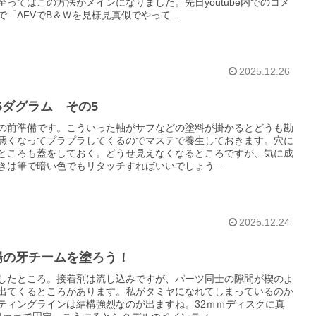
至ってはこの方法がメインになりました。先日youtube内でのコメ
で「AFVでB＆Ｗを見様見真似でやって...
2025.12.26
35ダグラム その5
の前準備です。こういった軸がサフなどの塗料が掛かるとどうも勘
悪くなってプラプラしてくるのでマステで養生しておきます。穴に
ところも蓋をしておく。どうせ見えなくなるところですが、気に成
きは筆で暗い色でもリタッチすればいいでしょう...
2025.12.24
陽の牙チームを塗ろう！
したところ。接着剤は流し込みですが、パーツ同士の隙間が楔のよ
出てくるところがあります。私がタミヤになれてしまっているのか
ティングラインは結構強烈なのが出ますね。32ｍｍディスクに真