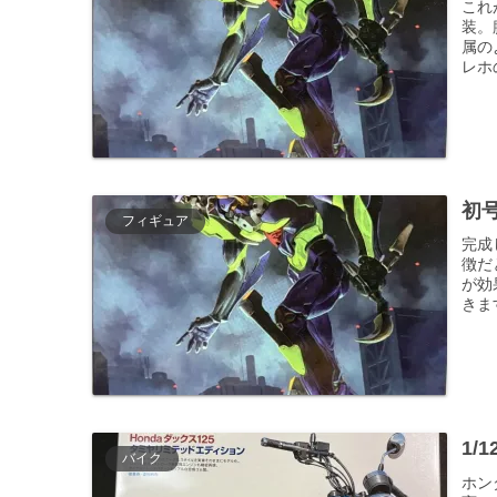
これ
装。
属の
レホ
初
フィギュア
完成
徴だ
が効
きま
1/
バイク
ホン