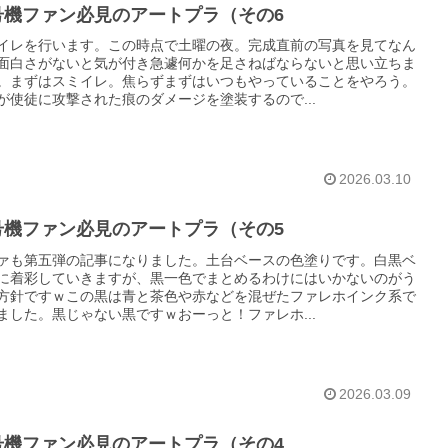
号機ファン必見のアートプラ（その6
イレを行います。この時点で土曜の夜。完成直前の写真を見てなん
面白さがないと気が付き急遽何かを足さねばならないと思い立ちま
。まずはスミイレ。焦らずまずはいつもやっていることをやろう。
が使徒に攻撃された痕のダメージを塗装するので...
2026.03.10
号機ファン必見のアートプラ（その5
ァも第五弾の記事になりました。土台ベースの色塗りです。白黒ベ
に着彩していきますが、黒一色でまとめるわけにはいかないのがう
方針ですｗこの黒は青と茶色や赤などを混ぜたファレホインク系で
ました。黒じゃない黒ですｗおーっと！ファレホ...
2026.03.09
号機ファン必見のアートプラ（その4