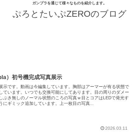
ガンプラを通じて様々なものを紹介します。
ぷろとたいぷZEROのブログ
tpla）初号機完成写真展示
展示です。動画は今編集しています。胸部はアーマーが有る状態で
しています。いつでも交換可能にしてあります。目の周りのダメー
しぶき無しのノーマル状態のころの写真ｗ目とコアはLEDで発光す
うにギミック追加しています。上一枚目の写真...
2026.03.11