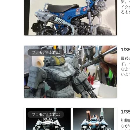
変。
イク
るも
1
プラモデル製作記
最後
す。
なよ
いま
1/
プラモデル製作記
初期
なが