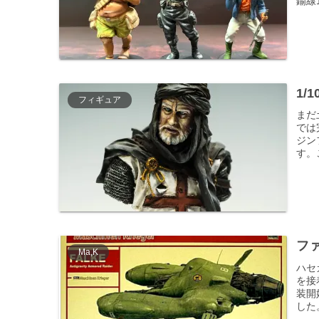
鍮線
1/
フィギュア
まだ
では
ジン
す。
フ
Ma,K
ハセ
を接
装開
した