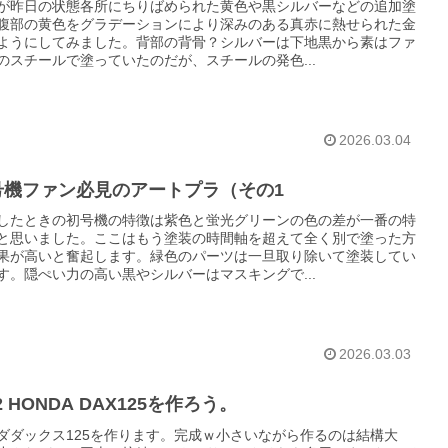
が昨日の状態各所にちりばめられた黄色や黒シルバーなどの追加塗
腹部の黄色をグラデーションにより深みのある真赤に熱せられた金
ようにしてみました。背部の背骨？シルバーは下地黒から素はファ
のスチールで塗っていたのだが、スチールの発色...
2026.03.04
号機ファン必見のアートプラ（その1
したときの初号機の特徴は紫色と蛍光グリーンの色の差が一番の特
と思いました。ここはもう塗装の時間軸を超えて全く別で塗った方
果が高いと奮起します。緑色のパーツは一旦取り除いて塗装してい
す。隠ぺい力の高い黒やシルバーはマスキングで...
2026.03.03
12 HONDA DAX125を作ろう。
ダダックス125を作ります。完成ｗ小さいながら作るのは結構大