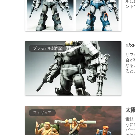
ルに
ント
1/
プラモデル製作記
サフ
合が
なる
ると
太
フィギュア
素組
うに
パー