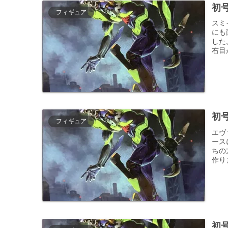
初
フィギュア
スミ
にも
した
右目
初
フィギュア
エヴ
ース
ちの
作り
初