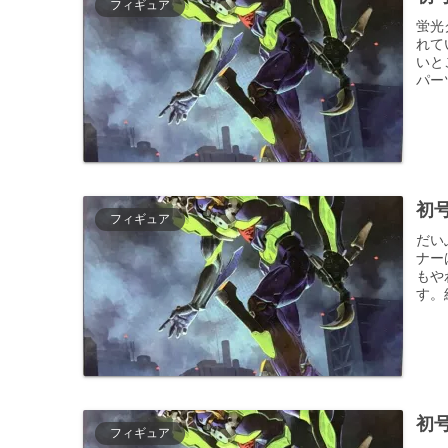
フィギュア
蛍光
れて
いと
パー
初
フィギュア
だい
ナー
もや
す。
初
フィギュア