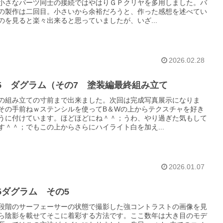
小さなパーツ同士の接続ではやはりＧＰクリヤを多用しました。バ
の製作は二回目。小さいから余裕だろうと、作った感想を述べてい
のを見ると楽々出来ると思っていましたが、いざ...
2026.02.28
/35 ダグラム（その7 塗装編最終組み立て
の組み立ての寸前まで出来ました。次回は完成写真展示になりま
その手前ねｗステンシルを使ってB＆Wの上からテクスチャを好き
うに付けています。ほどほどにね＾＾；うわ、やり過ぎた気もして
す＾＾；でもこの上からさらにハイライト白を加え...
2026.01.07
35ダグラム その5
段階のサーフェーサーの状態で撮影した強コントラストの画像を見
ら陰影を載せてそこに着彩する方法です。ここ数年は大き目のモデ