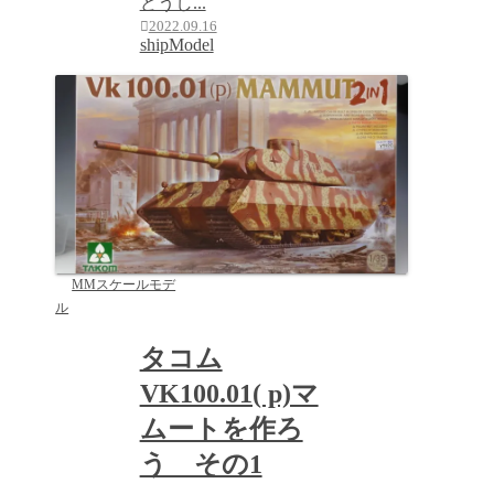
どうし...
2022.09.16
shipModel
MMスケールモデ
ル
タコム
VK100.01( p)マ
ムートを作ろ
う その1