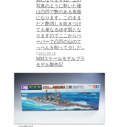
写真のように乾いた後
は凸凹で艶のある表面
になります。このまま
だと艶消しを吹きつけ
ても単なるゆず肌とな
りますのでここからぺ
ーパーで凸凹の山のて
っぺんを削って少しだ...
2022.09.16
MMスケールモデル
プラ
モデル製作記
shipModel