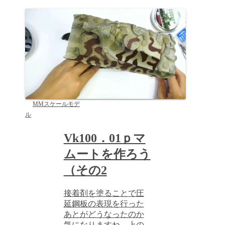
MMスケールモデ
ル
Vk100．01ｐマ
ムートを作ろう
（その2
接着剤を塗ることで圧
延鋼板の表現を行った
あとがどうなったのか
気になりますね。上の