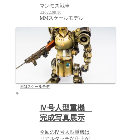
マンモス戦車
2022.09.10
MMスケールモデル
MMスケールモデ
ル
Ⅳ号人型重機
完成写真展示
今回のⅣ号人型重機は
リアルタッチな仕上が