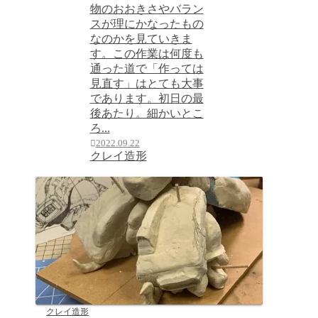
物のおおきさやバラン
スが理にかなったもの
なのかを見ていきま
す。この作業は何度も
通った道で「作っては
見直す」はとても大事
であります。初日の最
後あたり。細かいとこ
ろ...
2022.09.22
クレイ造形
クレイ造形