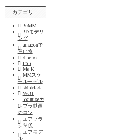
カテゴリー
30MM
3Dモデリ
ング
amazonで
買い物
diorama
FSS
Ma,K
MMスケ
ールモデル
shipModel
WOT
Youtubeガ
ンプラ動画
のコツ
エアブラ
シ関係
エアモデ
ル