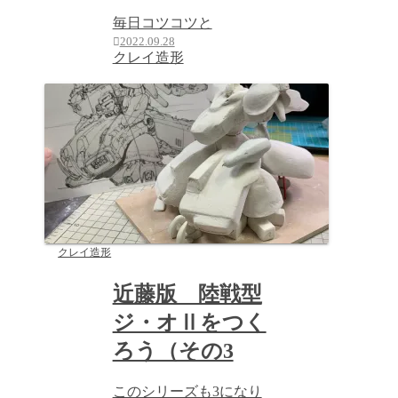
毎日コツコツと
2022.09.28
クレイ造形
クレイ造形
近藤版 陸戦型
ジ・オⅡをつく
ろう（その3
このシリーズも3になり