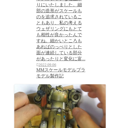
りにいたしました。細
部の造形がスケールも
のを追求されているこ
ともあり、私の考える
ウェザリングにもとて
も相性が良かったんで
すね。細かいところも
あればのっぺりとした
面が連続している部分
があったりと変化に富...
2022.09.06
MMスケールモデル
プラ
モデル製作記