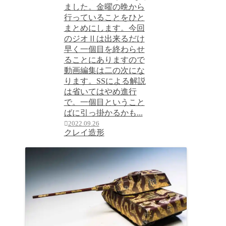
ました。金曜の晩から
行っていることをひと
まとめにします。今回
のジオⅡは出来るだけ
早く一個目を終わらせ
ることにありますので
動画編集は二の次にな
ります。SSによる解説
は省いてはやめ進行
で。一個目ということ
ばに引っ掛かるかも...
2022.09.26
クレイ造形