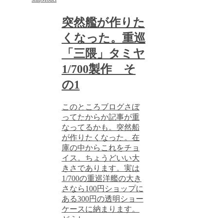
突然艦が作りた
くなった。重巡
「三隈」タミヤ
1/700製作 そ
の1
このところブログさぼ
ってたからか記事が重
なってるかも。突然船
が作りたくなった。在
庫の中からこれをチョ
イス。ちょうどいい大
きさであります。実は
1/700の重巡洋艦の大き
さなら100円ショップに
ある300円の透明ショー
ケースに納まります。