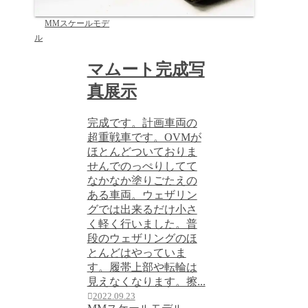
MMスケールモデ
ル
マムート完成写
真展示
完成です。計画車両の
超重戦車です。OVMが
ほとんどついておりま
せんでのっぺりしてて
なかなか塗りごたえの
ある車両。ウェザリン
グでは出来るだけ小さ
く軽く行いました。普
段のウェザリングのほ
とんどはやっていま
す。履帯上部や転輪は
見えなくなります。擦...
2022.09.23