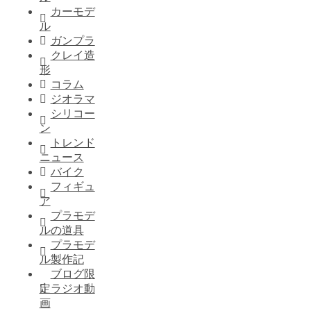
カーモデ
ル
ガンプラ
クレイ造
形
コラム
ジオラマ
シリコー
ン
トレンド
ニュース
バイク
フィギュ
ア
プラモデ
ルの道具
プラモデ
ル製作記
ブログ限
定ラジオ動
画