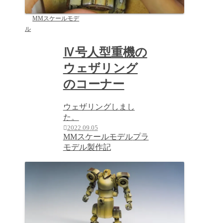
MMスケールモデ
ル
Ⅳ号人型重機の
ウェザリング
のコーナー
ウェザリングしまし
た。
2022.09.05
MMスケールモデル
プラ
モデル製作記