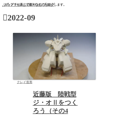
ぷろとたいぷZEROのブログ
ガンプラを通じて様々なものを紹介します。
2022-09
クレイ造形
近藤版 陸戦型
ジ・オⅡをつく
ろう（その4