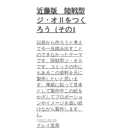
近藤版 陸戦型
ジ・オⅡをつく
ろう（その1
以前から作ろうと考え
て今一歩踏み出すこと
のできなかったテーマ
です。陸戦型ジ・オⅡ
です。コミックの中に
もあるこの資料を元に
製作したいと思いま
す。厚紙に貼って見本
として製作中この絵を
かざしてプロポーショ
ンやイメージを追い続
けながら製作します。
1...
2022.09.20
クレイ造形