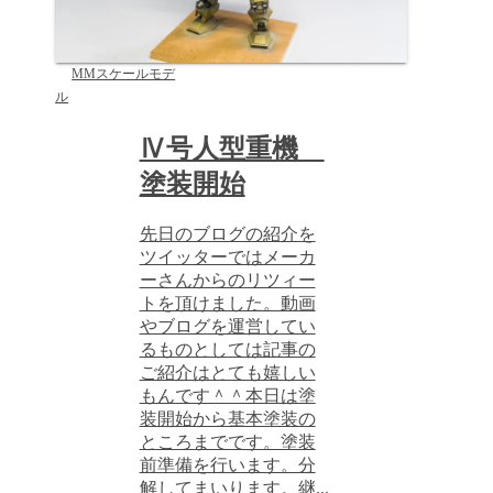
MMスケールモデ
ル
Ⅳ号人型重機
塗装開始
先日のブログの紹介を
ツイッターではメーカ
ーさんからのリツィー
トを頂けました。動画
やブログを運営してい
るものとしては記事の
ご紹介はとても嬉しい
もんです＾＾本日は塗
装開始から基本塗装の
ところまでです。塗装
前準備を行います。分
解してまいります。継...