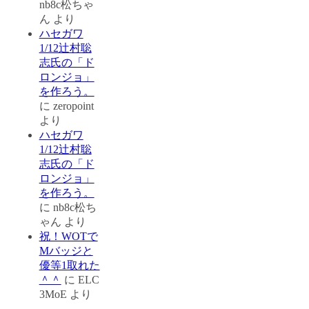
nb8c松ちゃ
ん
より
ハセガワ
1/12辻村聡
志氏の「ド
ロンジョ」
を作ろう。
に
zeropoint
より
ハセガワ
1/12辻村聡
志氏の「ド
ロンジョ」
を作ろう。
に
nb8c松ち
ゃん
より
祝！WOTで
Mバッジと
優等1取れた
＾＾
に
ELC
3MoE
より