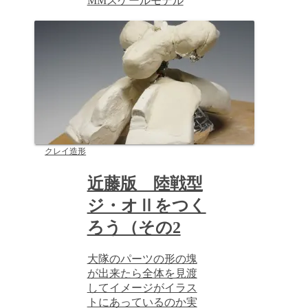
MMスケールモデル
クレイ造形
近藤版 陸戦型
ジ・オⅡをつく
ろう（その2
大隊のパーツの形の塊
が出来たら全体を見渡
してイメージがイラス
トにあっているのか実