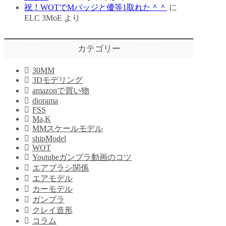
祝！WOTでMバッジと優等1取れた＾＾
に
ELC 3MoE
より
カテゴリー
30MM
3Dモデリング
amazonで買い物
diorama
FSS
Ma,K
MMスケールモデル
shipModel
WOT
Youtubeガンプラ動画のコツ
エアブラシ関係
エアモデル
カーモデル
ガンプラ
クレイ造形
コラム