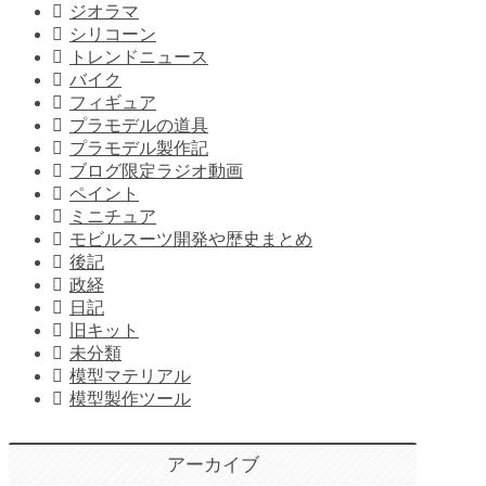
ジオラマ
シリコーン
トレンドニュース
バイク
フィギュア
プラモデルの道具
プラモデル製作記
ブログ限定ラジオ動画
ペイント
ミニチュア
モビルスーツ開発や歴史まとめ
後記
政経
日記
旧キット
未分類
模型マテリアル
模型製作ツール
アーカイブ