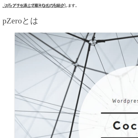
ぷろとたいぷZEROのブログ
ガンプラを通じて様々なものを紹介します。
pZeroとは