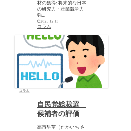
材の獲得: 将来的な日本
の研究力・産業競争力
強...
2025.12.13
コラム
コラム
自民党総裁選
候補者の評価
高市早苗（たかいち さ