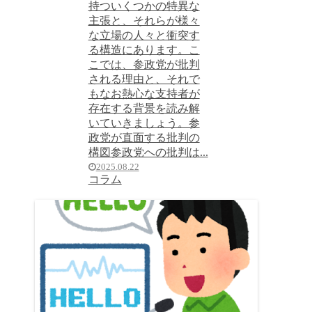
持ついくつかの特異な
主張と、それらが様々
な立場の人々と衝突す
る構造にあります。こ
こでは、参政党が批判
される理由と、それで
もなお熱心な支持者が
存在する背景を読み解
いていきましょう。参
政党が直面する批判の
構図参政党への批判は...
2025.08.22
コラム