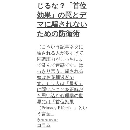
じるな？「首位
効果」の罠とデ
マに騙されない
ための防衛術
（こういう記事ネタに
騙される人が多すぎて
同調圧力がこっちにま
で及んで迷惑です。は
っきり言う。騙される
奴はお花畑過ぎで
す。）1. 人は「最初」
に聞いたことを正解だ
と思い込む心理学の世
界には「首位効果
（Primacy Effect）」とい
う言葉...
2026.05.07
コラム