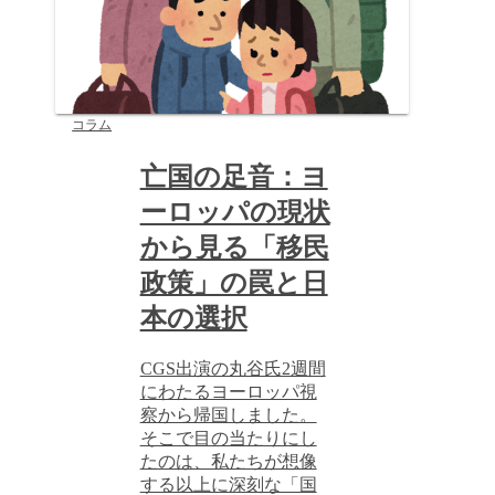
コラム
亡国の足音：ヨ
ーロッパの現状
から見る「移民
政策」の罠と日
本の選択
CGS出演の丸谷氏2週間
にわたるヨーロッパ視
察から帰国しました。
そこで目の当たりにし
たのは、私たちが想像
する以上に深刻な「国