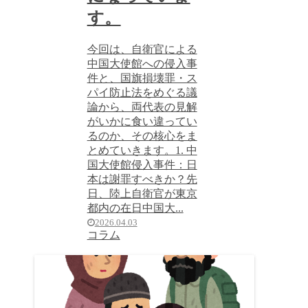
す。
今回は、自衛官による
中国大使館への侵入事
件と、国旗損壊罪・ス
パイ防止法をめぐる議
論から、両代表の見解
がいかに食い違ってい
るのか、その核心をま
とめていきます。1. 中
国大使館侵入事件：日
本は謝罪すべきか？先
日、陸上自衛官が東京
都内の在日中国大...
2026.04.03
コラム