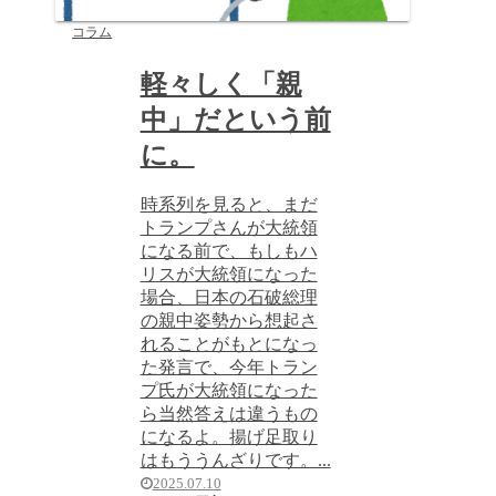
コラム
軽々しく「親
中」だという前
に。
時系列を見ると、まだ
トランプさんが大統領
になる前で、もしもハ
リスが大統領になった
場合、日本の石破総理
の親中姿勢から想起さ
れることがもとになっ
た発言で、今年トラン
プ氏が大統領になった
ら当然答えは違うもの
になるよ。揚げ足取り
はもううんざりです。...
2025.07.10