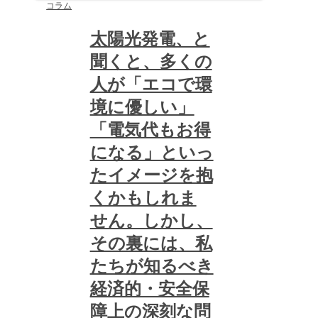
コラム
太陽光発電、と
聞くと、多くの
人が「エコで環
境に優しい」
「電気代もお得
になる」といっ
たイメージを抱
くかもしれま
せん。しかし、
その裏には、私
たちが知るべき
経済的・安全保
障上の深刻な問