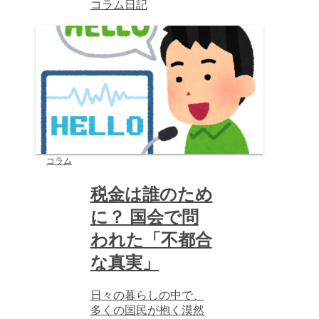
コラム
日記
コラム
税金は誰のため
に？ 国会で問
われた「不都合
な真実」
日々の暮らしの中で、
多くの国民が抱く漠然