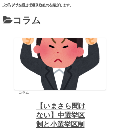
ぷろとたいぷZEROのブログ
ガンプラを通じて様々なものを紹介します。
コラム
コラム
【いまさら聞け
ない】中選挙区
制と小選挙区制