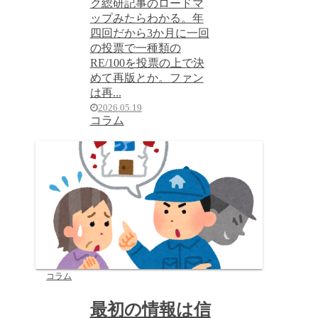
ク総研記事のロードマ
ップみたらわかる。年
四回だから3か月に一回
の投票で一種類の
RE/100を投票の上で決
めて再版とか。ファン
は再...
2026.05.19
コラム
コラム
最初の情報は信