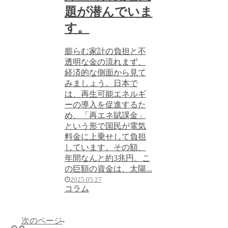
題が潜んでいま
す。
膨らむ家計の負担と不
透明な金の流れまず、
経済的な側面から見て
みましょう。日本で
は、再生可能エネルギ
ーの導入を促進するた
め、「再エネ賦課金」
という形で国民が電気
料金に上乗せして負担
しています。その額、
年間なんと約3兆円。こ
の巨額の資金は、太陽...
2025.05.27
コラム
次のページ