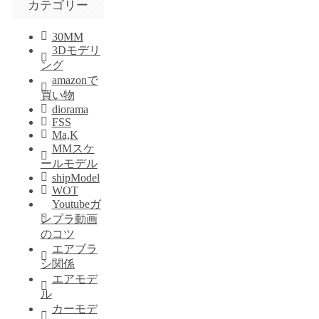
カテゴリー
30MM
3Dモデリ
ング
amazonで
買い物
diorama
FSS
Ma,K
MMスケ
ールモデル
shipModel
WOT
Youtubeガ
ンプラ動画
のコツ
エアブラ
シ関係
エアモデ
ル
カーモデ