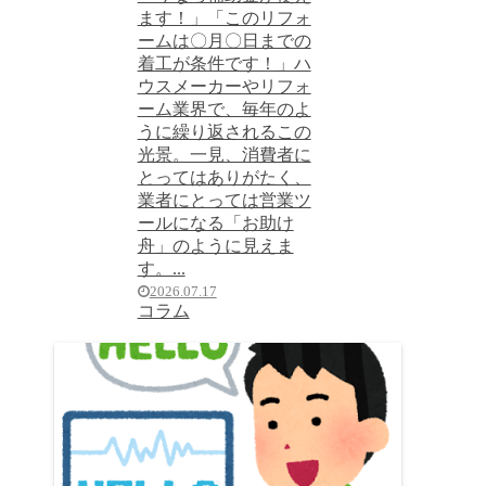
ます！」「このリフォ
ームは〇月〇日までの
着工が条件です！」ハ
ウスメーカーやリフォ
ーム業界で、毎年のよ
うに繰り返されるこの
光景。一見、消費者に
とってはありがたく、
業者にとっては営業ツ
ールになる「お助け
舟」のように見えま
す。...
2026.07.17
コラム