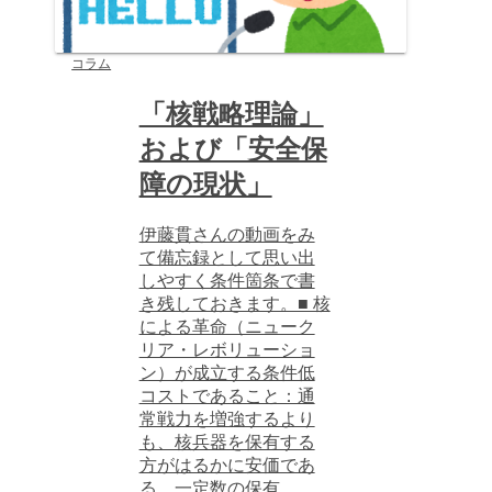
コラム
「核戦略理論」
および「安全保
障の現状」
伊藤貫さんの動画をみ
て備忘録として思い出
しやすく条件箇条で書
き残しておきます。■ 核
による革命（ニューク
リア・レボリューショ
ン）が成立する条件低
コストであること：通
常戦力を増強するより
も、核兵器を保有する
方がはるかに安価であ
る。一定数の保有...