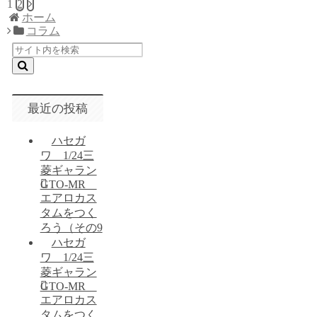
1
2
次
ホーム
へ
コラム
最近の投稿
ハセガ
ワ 1/24三
菱ギャラン
GTO-MR
エアロカス
タムをつく
ろう（その9
ハセガ
ワ 1/24三
菱ギャラン
GTO-MR
エアロカス
タムをつく