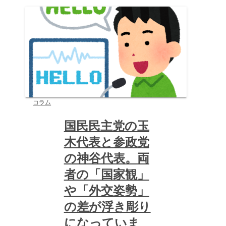
コラム
国民民主党の玉
木代表と参政党
の神谷代表。両
者の「国家観」
や「外交姿勢」
の差が浮き彫り
になっていま