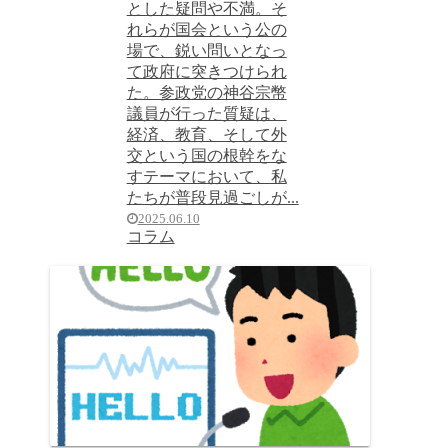
とした疑問や不満。そ
れらが国会という公の
場で、鋭い問いとなっ
て政府に突きつけられ
た。参政党の神谷宗幣
議員が行った質疑は、
経済、教育、そして外
交という国の根幹をな
すテーマにおいて、私
たちが普段見過ごしが...
2025.06.10
コラム