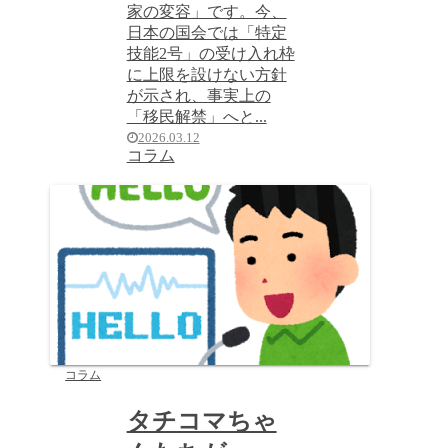
家の変容」です。今、
日本の国会では「特定
技能2号」の受け入れ枠
に上限を設けない方針
が示され、事実上の
「移民解禁」へと...
2026.03.12
コラム
コラム
タチコマちゃ