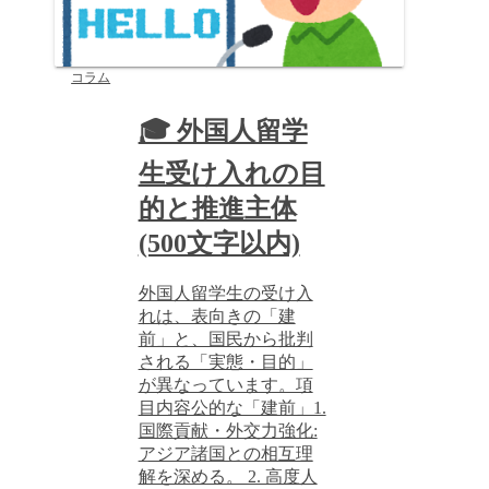
コラム
🎓 外国人留学
生受け入れの目
的と推進主体
(500文字以内)
外国人留学生の受け入
れは、表向きの「建
前」と、国民から批判
される「実態・目的」
が異なっています。項
目内容公的な「建前」1.
国際貢献・外交力強化:
アジア諸国との相互理
解を深める。 2. 高度人