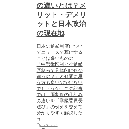
の違いとは？メ
リット・デメリ
ットと日本政治
の現在地
日本の選挙制度につい
てニュースで耳にする
ことは多いものの、
「中選挙区制と小選挙
区制って具体的に何が
違うの？」と疑問に思
う方も多いのではない
でしょうか。この記事
では、両制度の仕組み
の違いを「学級委員長
選び」の例えを交えて
分かりやすく解説した
う...
2026.07.28