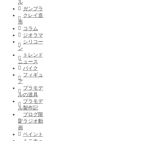
ル
ガンプラ
クレイ造
形
コラム
ジオラマ
シリコー
ン
トレンド
ニュース
バイク
フィギュ
ア
プラモデ
ルの道具
プラモデ
ル製作記
ブログ限
定ラジオ動
画
ペイント
ミニチュ