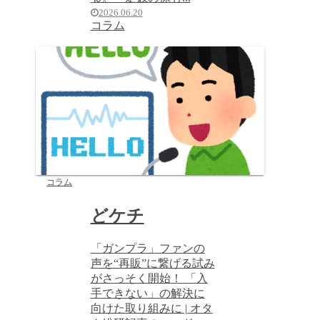
2026.06.20
コラム
コラム
どケチ
「ガンプラ」ファンの
声を“再販”に繋げる試み
がさっそく開始！ 「入
手できない」の解決に
向けた取り組みに | オタ