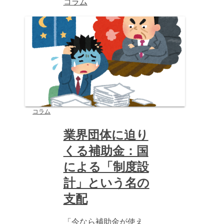
コラム
コラム
業界団体に迫り
くる補助金：国
による「制度設
計」という名の
支配
「今なら補助金が使え