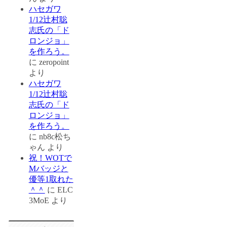
ハセガワ
1/12辻村聡
志氏の「ド
ロンジョ」
を作ろう。
に
zeropoint
より
ハセガワ
1/12辻村聡
志氏の「ド
ロンジョ」
を作ろう。
に
nb8c松ち
ゃん
より
祝！WOTで
Mバッジと
優等1取れた
＾＾
に
ELC
3MoE
より