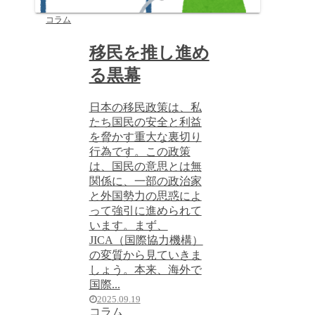
コラム
移民を推し進め
る黒幕
日本の移民政策は、私
たち国民の安全と利益
を脅かす重大な裏切り
行為です。この政策
は、国民の意思とは無
関係に、一部の政治家
と外国勢力の思惑によ
って強引に進められて
います。まず、
JICA（国際協力機構）
の変質から見ていきま
しょう。本来、海外で
国際...
2025.09.19
コラム