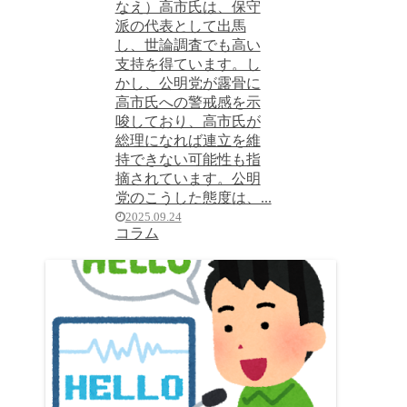
なえ）高市氏は、保守
派の代表として出馬
し、世論調査でも高い
支持を得ています。し
かし、公明党が露骨に
高市氏への警戒感を示
唆しており、高市氏が
総理になれば連立を維
持できない可能性も指
摘されています。公明
党のこうした態度は、...
2025.09.24
コラム