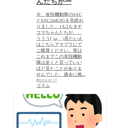
んたちがー
今、攻殻機動隊のSAC
とSAC2ndGIGを見終わ
りました。1も2もタチ
コマちゃんたちが、、
ううう(´;ω;｀)見たい人
はこちらアマプラにて
ご鑑賞ください。実は
これまでこの攻殻機動
隊は全くと言っていい
ほど見たことがありま
せんでした。過去に唯...
2026.02.27
コラム