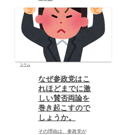
コラム
なぜ参政党はこ
れほどまでに激
しい賛否両論を
巻き起こすので
しょうか。
その理由は、参政党が