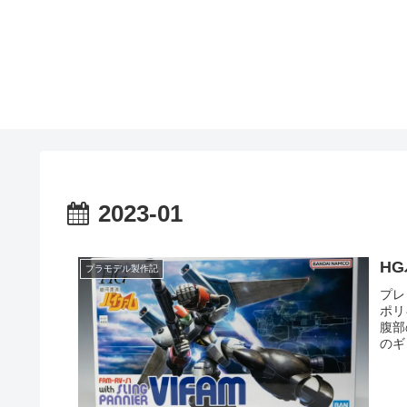
2023-01
H
プラモデル製作記
プレ
ポリ
腹部
のギ