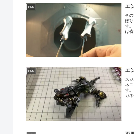
エ
FSS
その
ぼり
す。
は省
エ
FSS
スジ
ネニ
す。
ガネ