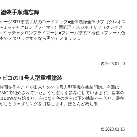
MS塗装手順備忘録
ゲージSR1塗装手順のロードマップ■全体洗浄全体サフ（クレオス
00+ミッチャクロンプライマー）面処理・スジボリサフ（クレオス
00+ミッチャクロンプライマー）■フレーム塗装下地色（フレーム色
本でメタリックするなら黒で）メタリッ...
2023.01.20
ャビコのⅢ号人型重機塗装
時間を作ることが出来たのでⅢ号人型重機を塗装開始。今回は一
MMOで紹介されていたような塗りを参考にしていきます。基本の
はB&Wから始まり、主になる色のさらに下の塗装から入り、最後
がしとウェザリングを目指します。ほとんど朽ち果...
2023.01.16