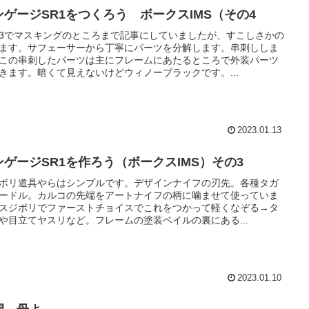
ンゲージSR1をつくろう ボークスIMS（その4
3でマスキングのところまで記事にしていましたが、すこしさかの
ます。サフェーサーから丁寧にパーツを分解します。串刺ししま
この串刺したパーツは主にフレームにあたるところで外装パーツ
きます。暗くて見えないけどウィノーブラックです。...
2023.01.13
ンゲージSR1を作ろう（ボークスIMS）その3
ボリ道具やらはシンプルです。デザインナイフの刃先。各種タガ
ードル。カルコの先端をアートナイフの柄に噛ませて使っていま
スジボリでファーストチョイスでこれをつかって軽くなぞる→タ
や目立てヤスリなど。フレームの塗装ベイルの裏にある...
2023.01.10