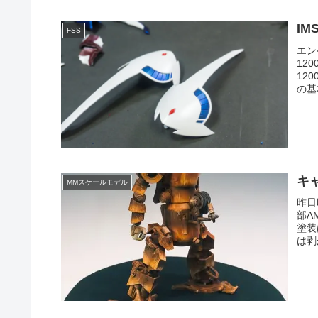
I
FSS
エン
12
12
の基
キ
MMスケールモデル
昨日
部A
塗装
は剥