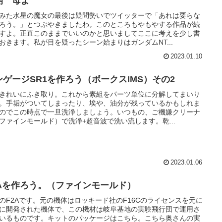
開 母よ
みた水星の魔女の最後は疑問勢いでツイッターで「あれは要らな
ろう。」とつぶやきましたわ。このところもやもやする作品が続
すよ。正直このままでいいのかと思いましてここに考えを少し書
おきます。私が目を疑ったシーン始まりはガンダムNT...
2023.01.10
ンゲージSR1を作ろう（ボークスIMS）その2
きれいにふき取り。これから素組をパーツ単位に分解してまいり
。手垢がついてしまったり、埃や、油分が残っているかもしれま
のでこの時点で一旦洗浄しましょう。いつもの、ご機嫌クリーナ
ファインモールド）で洗浄+超音波で洗い流します。乾...
2023.01.06
2Aを作ろう。（ファインモールド）
72のF2Aです。元の機体はロッキード社のF16Cのライセンスを元に
に開発された機体で、この機材は岐阜基地の実験飛行団で運用さ
いるものです。キットのパッケージはこちら。こちら奥さんの実