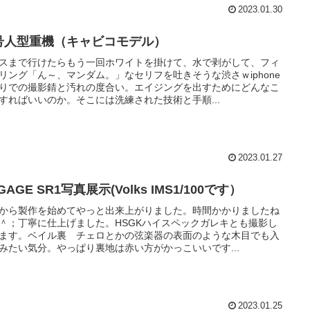
2023.01.30
号人型重機（キャビコモデル）
スまで行けたらもう一回ホワイトを掛けて、水で剥がして、フィ
リング「ん～、マンダム。」なセリフを吐きそうな渋さｗiphone
りでの撮影錆と汚れの度合い。エイジングを出すためにどんなこ
すればいいのか。そこには洗練された技術と手順...
2023.01.27
GAGE SR1写真展示(Volks IMS1/100です）
から製作を始めてやっと出来上がりました。時間かかりましたね
＾；丁寧に仕上げました。HSGKハイスペックガレキとも撮影し
ます。ベイル裏 チェロとかの弦楽器の表面のような木目でも入
みたい気分。やっぱり裏地は赤い方がかっこいいです...
2023.01.25