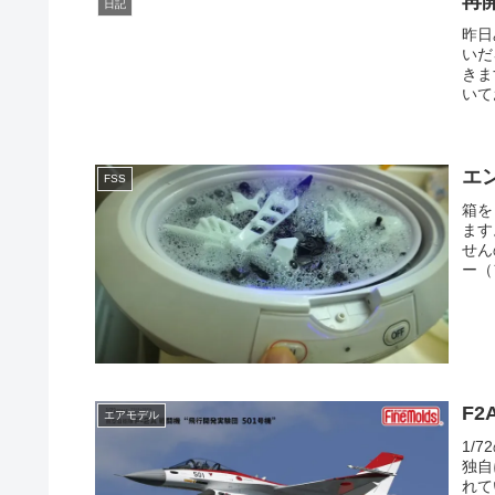
再
日記
昨日
いだ
きま
いて
エ
FSS
箱を
ます
せん
ー（
F
エアモデル
1/
独自
れて