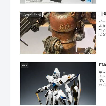
Ⅲ
プラモデル製作記
ベー
ルタ
のよ
とを
EN
FSS
年末
ぇ＾
てい
れて