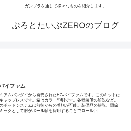
ガンプラを通じて様々なものを紹介します。
ぷろとたいぷZEROのブログ
Gバイファム
ミアムバンダイから発売されたHGバイファムです。このキットは
キャップレスです。箱はカラー印刷です。各種装備の解説など。
のポッドシステムは前後からの着脱が可能。装備品の解説。関節
ミックとして肘がボール軸を採用することでロール回...