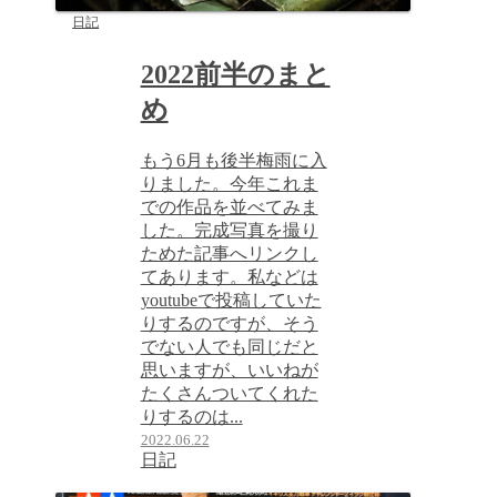
日記
2022前半のまと
め
もう6月も後半梅雨に入
りました。今年これま
での作品を並べてみま
した。完成写真を撮り
ためた記事へリンクし
てあります。私などは
youtubeで投稿していた
りするのですが、そう
でない人でも同じだと
思いますが、いいねが
たくさんついてくれた
りするのは...
2022.06.22
日記