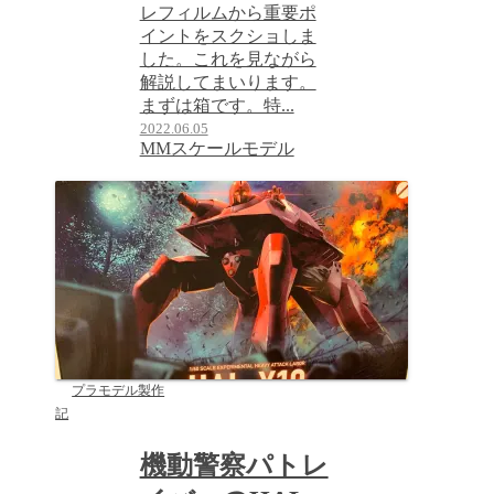
レフィルムから重要ポ
イントをスクショしま
した。これを見ながら
解説してまいります。
まずは箱です。特...
2022.06.05
MMスケールモデル
プラモデル製作
記
機動警察パトレ