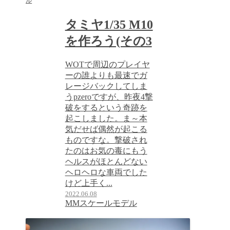
ル
タミヤ1/35 M10
を作ろう(その3
WOTで周辺のプレイヤ
ーの誰よりも最速でガ
レージバックしてしま
うpzeroですが、昨夜4撃
破をするという奇跡を
起こしました。ま～本
気だせば偶然が起こる
ものですな。撃破され
たのはお気の毒にもう
ヘルスがほとんどない
ヘロヘロな車両でした
けど上手く...
2022.06.08
MMスケールモデル