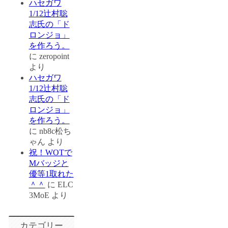
ハセガワ
1/12辻村聡
志氏の「ド
ロンジョ」
を作ろう。
に
zeropoint
より
ハセガワ
1/12辻村聡
志氏の「ド
ロンジョ」
を作ろう。
に
nb8c松ち
ゃん
より
祝！WOTで
Mバッジと
優等1取れた
＾＾
に
ELC
3MoE
より
カテゴリー