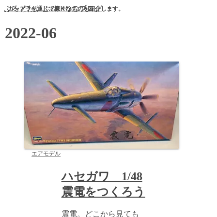
ぷろとたいぷZEROのブログ
ガンプラを通じて様々なものを紹介します。
2022-06
エアモデル
ハセガワ 1/48
震電をつくろう
震電。どこから見ても