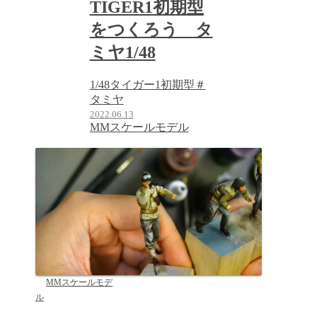
TIGER1初期型
をつくろう タ
ミヤ1/48
1/48タイガー1初期型＃
タミヤ
2022.06.13
MMスケールモデル
MMスケールモデ
ル