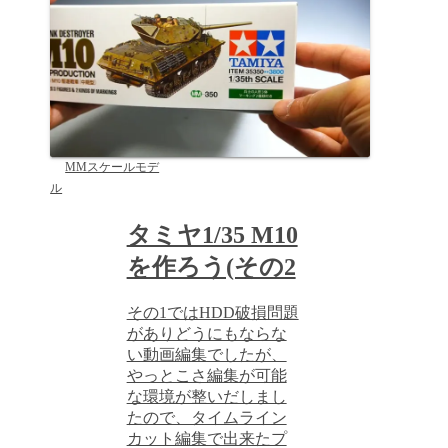
MMスケールモデ
ル
タミヤ1/35 M10
を作ろう(その2
その1ではHDD破損問題
がありどうにもならな
い動画編集でしたが、
やっとこさ編集が可能
な環境が整いだしまし
たので、タイムライン
カット編集で出来たプ