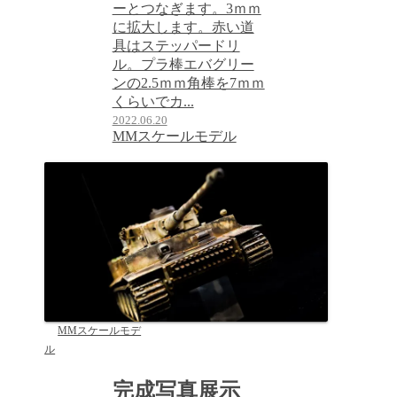
ーとつなぎます。3ｍｍ
に拡大します。赤い道
具はステッパードリ
ル。プラ棒エバグリー
ンの2.5ｍｍ角棒を7ｍｍ
くらいでカ...
2022.06.20
MMスケールモデル
MMスケールモデ
ル
完成写真展示