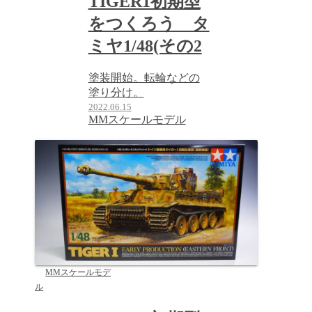
TIGER1初期型
をつくろう タ
ミヤ1/48(その2
塗装開始。転輪などの
塗り分け。
2022.06.15
MMスケールモデル
MMスケールモデ
ル