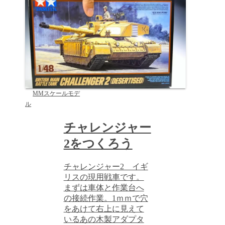
MMスケールモデ
ル
チャレンジャー
2をつくろう
チャレンジャー2 イギ
リスの現用戦車です。
まずは車体と作業台へ
の接続作業。1ｍｍで穴
をあけて右上に見えて
いるあの木製アダプタ