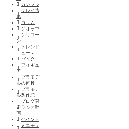
ガンプラ
クレイ造
形
コラム
ジオラマ
シリコー
ン
トレンド
ニュース
バイク
フィギュ
ア
プラモデ
ルの道具
プラモデ
ル製作記
ブログ限
定ラジオ動
画
ペイント
ミニチュ