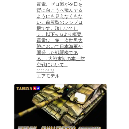
震電。ゼロ戦が夕日を
背に向こうへ飛んでる
ようにも見えなくもな
い。前翼型のレシプロ
機です。珍しいでし
ょ。以下wikiより概要.
震電は、第二次世界大
戦において日本海軍が
開発した戦闘機であ
る。. 大戦末期の本土防
空戦において...
2022.06.28
エアモデル