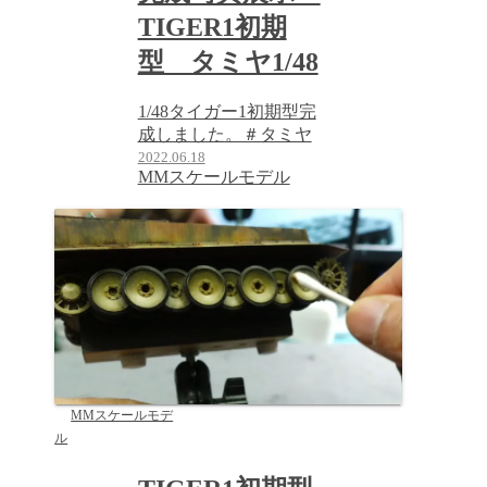
TIGER1初期
型 タミヤ1/48
1/48タイガー1初期型完
成しました。＃タミヤ
2022.06.18
MMスケールモデル
MMスケールモデ
ル