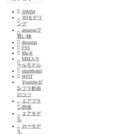
30MM
3Dモデリ
ング
amazonで
買い物
diorama
FSS
Ma,K
MMスケ
ールモデル
shipModel
WOT
Youtubeガ
ンプラ動画
のコツ
エアブラ
シ関係
エアモデ
ル
カーモデ
ル