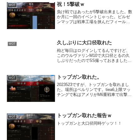
ゃないんですよね。味...
祝！5撃破ｗ
WOT
負け戦ではあったが5撃破出来ました。数
か月に一回のイベントじゃった。ピルゼ
ンマップは戦車工場を挟んだフィールド
と積み上げられた鉄鉱石？ののっぱらの
場所をお互いに挟んだマップ。私はこの
ところ重戦車に乗ることが多くtia5では
T1heavyタン...
久しぶりに大口径取れた
WOT
殆ど毎日はログインしてるんですけど、
このウルヴァリンM10で大口径とるの久
しぶりだったのでSS撮っておきました。
4撃破ですし負けていますしｗマップは砂
の川。狙撃をメインで高台に登って近く
に寄ってくる軽戦車や中戦車。勇猛果敢
トップガン取れた。
WOT
に迫ってくるKV1...
2023523ですが、トップガンを取れまし
た。場所はベルリンです。tiea6上限マッ
チングで私はアメリがM6重戦車で出撃。
序盤はこのステージ撃ちあいのメッカ廃
墟の中で道を挟んだ場所でねちねちとお
互いのｈｐの削りあい。このときはｘ3経
験値とｘ...
トップガン取れた報告ｗ
WOT
トップガンと大口径同時ゲッツ！！