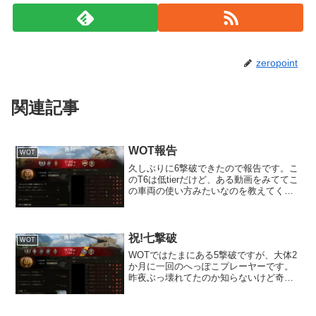
zeropoint
関連記事
WOT報告
WOT
久しぶりに6撃破できたので報告です。こ
のT6は低tierだけど、ある動画をみててこ
の車両の使い方みたいなのを教えてくれ
ていました。使っていた頃はまだ、M4A1
シャーマンに早く乗りたいだけで素通り
していた車両でございましてね。紹介し
ていた動画...
祝!七撃破
WOT
WOTではたまにある5撃破ですが、大体2
か月に一回のへっぽこプレーヤーです。
昨夜ぶっ壊れてたのか知らないけど奇跡
がおきたのです。それがこれバスクッチ
勲章とトップガンもらえた。初めてじゃ
なかろうか。上手くてこうなってわけじ