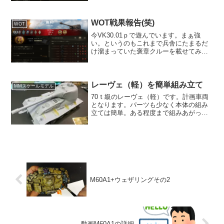
WOT戦果報告(笑)
WOT
今VK30.01ｐで遊んでいます。まぁ強
い。というのもこれまで兵舎にたまるだ
け溜まっていた褒章クルーを載せてみた
んですよ。そもそも2スキル位経験値のあ
るクルーです。その中でも昨夜は良い成
績を取ることが出来ました。食料を食わ
せていたこととトッ...
レーヴェ（軽）を簡単組み立て
MMスケールモデル
70ｔ級のレーヴェ（軽）です。計画車両
となります。パーツも少なく本体の組み
立ては簡単。ある程度まで組みあがった
状態です。まずは左側からOVMの貼り付
けです。一部エッチングパーツが付属し
ています。板を垂直に貼り付ける作業は
毎回きつい。こんない...
M60A1+ウェザリングその2
動画M60A1の詳細