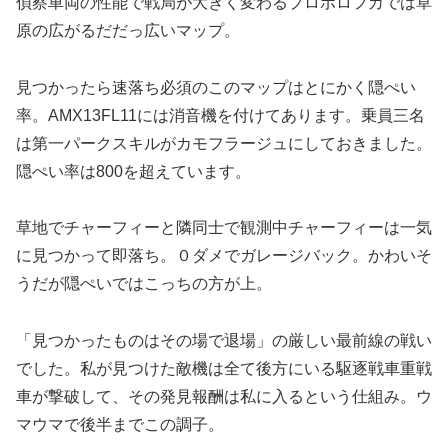
偵察車両の性能で戦局が大きく変わるプロポロフカでは草
原の広がるだだっ広いマップ。
見つかったら速落ち必須のこのマップはとにかく隠ぺい
率。AMX13FL11には消音機を付けてあります。乗員三名
は第一パークスキルがカモフラージュにしておきました。
隠ぺい率は800を超えています。
草地でチャーフィーと隣同士で観測中チャーフィーは一気
に見つかって即落ち。０ダメでガレージバック。かわいそ
うだが隠ぺいではこっちの方が上。
「見つかったものはその場で退場」の厳しい最前線の戦い
でした。私が見つけた敵機は全て後方にいる駆逐戦車重戦
車が撃破して、その発見報酬は私に入るという仕組み。ウ
マウマで後半までこの調子。