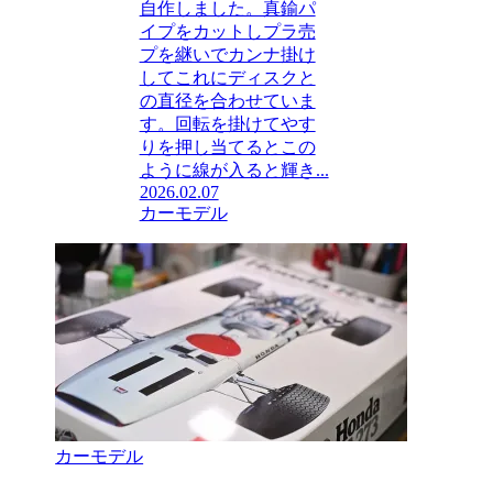
自作しました。真鍮パ
イプをカットしプラ売
プを継いでカンナ掛け
してこれにディスクと
の直径を合わせていま
す。回転を掛けてやす
りを押し当てるとこの
ように線が入ると輝き...
2026.02.07
カーモデル
カーモデル