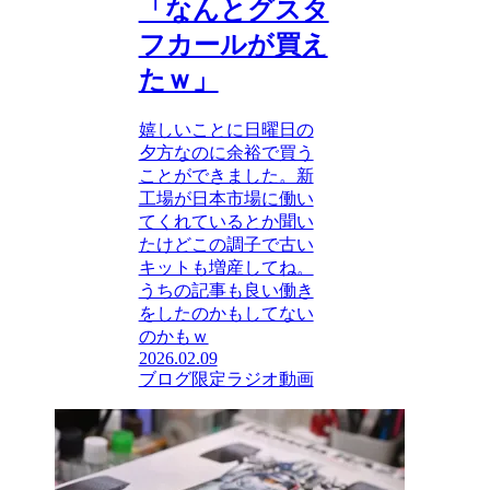
「なんとグスタ
フカールが買え
たｗ」
嬉しいことに日曜日の
夕方なのに余裕で買う
ことができました。新
工場が日本市場に働い
てくれているとか聞い
たけどこの調子で古い
キットも増産してね。
うちの記事も良い働き
をしたのかもしてない
のかもｗ
2026.02.09
ブログ限定ラジオ動画