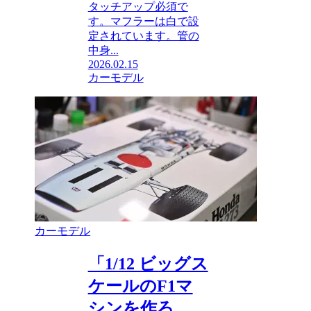
タッチアップ必須で
す。マフラーは白で設
定されています。管の
中身...
2026.02.15
カーモデル
カーモデル
「1/12 ビッグス
ケールのF1マ
シンを作ろ