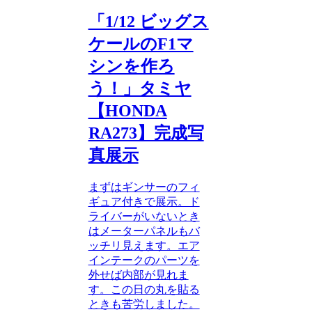
「1/12 ビッグス
ケールのF1マ
シンを作ろ
う！」タミヤ
【HONDA
RA273】完成写
真展示
まずはギンサーのフィ
ギュア付きで展示。ド
ライバーがいないとき
はメーターパネルもバ
ッチリ見えます。エア
インテークのパーツを
外せば内部が見れま
す。この日の丸を貼る
ときも苦労しました。