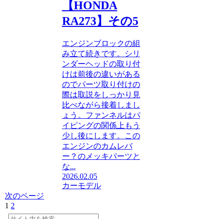
【HONDA
RA273】その5
エンジンブロックの組
み立て続きです。シリ
ンダーヘッドの取り付
けは前後の違いがある
のでパーツ取り付けの
際は取説をしっかり見
比べながら接着しまし
ょう。ファンネルはパ
イピングの関係上もう
少し後にします。この
エンジンのカムレバ
ー？のメッキパーツと
な...
2026.02.05
カーモデル
次のページ
1
2
次
へ