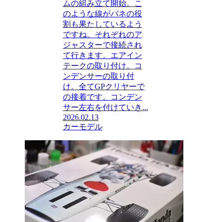
ムの組み立て開始。こ
のような線がバネの役
割も果たしているよう
ですね。それぞれのア
ジャスターで接続され
て行きます。エアイン
テークの取り付け。コ
ンデンサーの取り付
け。全てGPクリヤーで
の接着です。コンデン
サー左右を付けていき...
2026.02.13
カーモデル