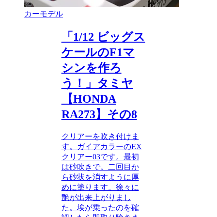
カーモデル
「1/12 ビッグス
ケールのF1マ
シンを作ろ
う！」タミヤ
【HONDA
RA273】その8
クリアーを吹き付けま
す。ガイアカラーのEX
クリアー03です。最初
は砂吹きで。二回目か
ら砂状を消すように厚
めに塗ります。徐々に
艶が出来上がりまし
た。埃が乗ったのを確