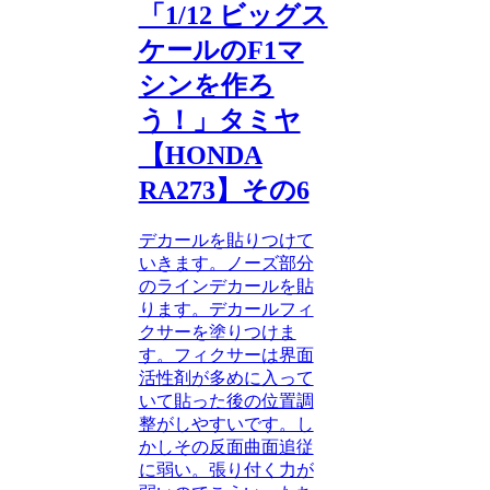
「1/12 ビッグス
ケールのF1マ
シンを作ろ
う！」タミヤ
【HONDA
RA273】その6
デカールを貼りつけて
いきます。ノーズ部分
のラインデカールを貼
ります。デカールフィ
クサーを塗りつけま
す。フィクサーは界面
活性剤が多めに入って
いて貼った後の位置調
整がしやすいです。し
かしその反面曲面追従
に弱い。張り付く力が