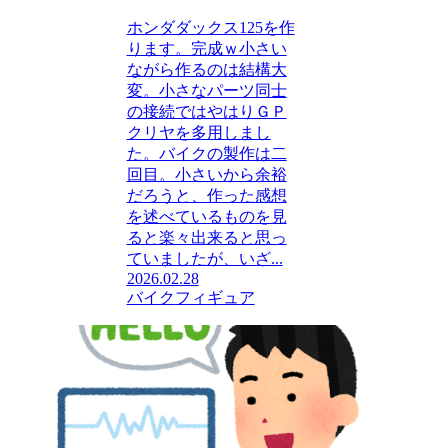
ホンダダックス125を作
ります。完成ｗ小さい
ながら作るのは結構大
変。小さなパーツ同士
の接続ではやはりＧＰ
クリヤを多用しまし
た。バイクの製作は二
回目。小さいから余裕
だろうと、作った感想
を述べているものを見
ると楽々出来ると思っ
ていましたが、いざ...
2026.02.28
バイク
フィギュア