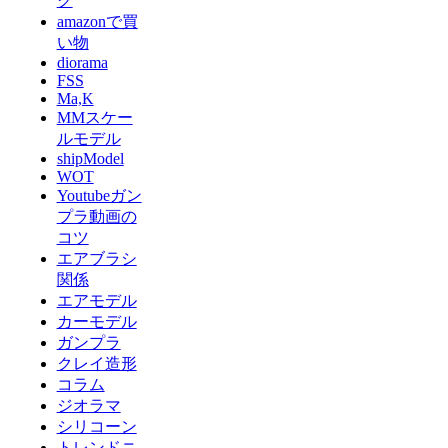
グ
amazonで買
い物
diorama
FSS
Ma,K
MMスケー
ルモデル
shipModel
WOT
Youtubeガン
プラ動画の
コツ
エアブラシ
関係
エアモデル
カーモデル
ガンプラ
クレイ造形
コラム
ジオラマ
シリコーン
トレンドニ