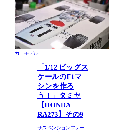
カーモデル
「1/12 ビッグス
ケールのF1マ
シンを作ろ
う！」タミヤ
【HONDA
RA273】その9
サスペンションフレー