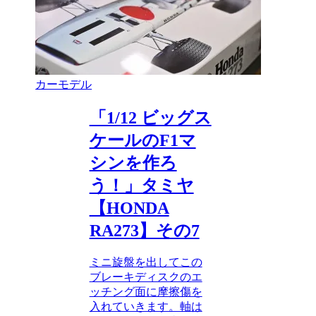
カーモデル
「1/12 ビッグス
ケールのF1マ
シンを作ろ
う！」タミヤ
【HONDA
RA273】その7
ミニ旋盤を出してこの
ブレーキディスクのエ
ッチング面に摩擦傷を
入れていきます。軸は