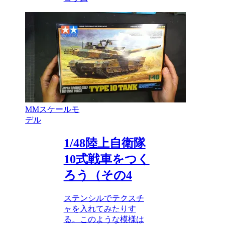
MMスケールモ
デル
1/48陸上自衛隊
10式戦車をつく
ろう（その4
ステンシルでテクスチ
ャを入れてみたりす
る。このような模様は