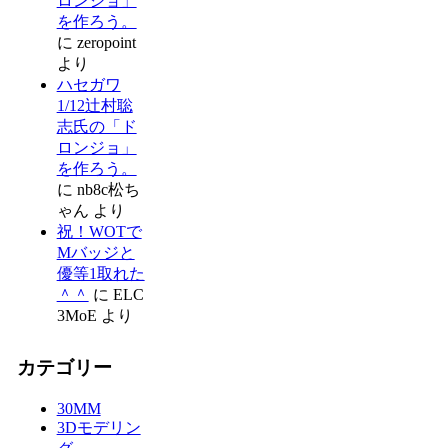
ロンジョ」
を作ろう。
に
zeropoint
より
ハセガワ
1/12辻村聡
志氏の「ド
ロンジョ」
を作ろう。
に
nb8c松ち
ゃん
より
祝！WOTで
Mバッジと
優等1取れた
＾＾
に
ELC
3MoE
より
カテゴリー
30MM
3Dモデリン