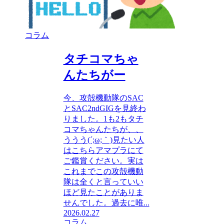
コラム
タチコマちゃ
んたちがー
今、攻殻機動隊のSAC
とSAC2ndGIGを見終わ
りました。1も2もタチ
コマちゃんたちが、、
ううう(´;ω;｀)見たい人
はこちらアマプラにて
ご鑑賞ください。実は
これまでこの攻殻機動
隊は全くと言っていい
ほど見たことがありま
せんでした。過去に唯...
2026.02.27
コラム