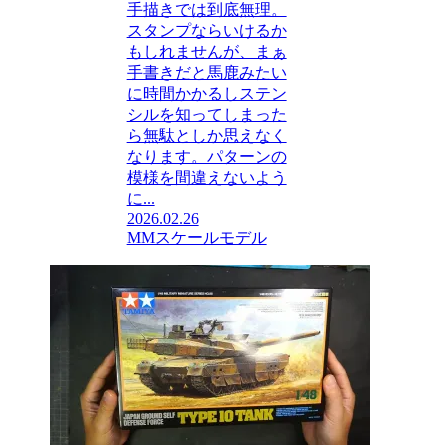
手描きでは到底無理。
スタンプならいけるか
もしれませんが、まぁ
手書きだと馬鹿みたい
に時間かかるしステン
シルを知ってしまった
ら無駄としか思えなく
なります。パターンの
模様を間違えないよう
に...
2026.02.26
MMスケールモデル