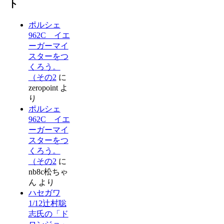
ト
ポルシェ
962C イエ
ーガーマイ
スターをつ
くろう。
（その2
に
zeropoint
よ
り
ポルシェ
962C イエ
ーガーマイ
スターをつ
くろう。
（その2
に
nb8c松ちゃ
ん
より
ハセガワ
1/12辻村聡
志氏の「ド