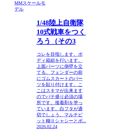
MMスケールモ
デル
1/48陸上自衛隊
10式戦車をつく
ろう（その3
コレを目指します。ボ
ディ箱組を行います。
上面パーツに側壁を立
てる。フェンダーの前
にゴムスカートのパー
ツを貼り付けます。こ
こはスキマが出来ます
のでパテ盛り必須の場
所です。接着剤を塗っ
ています。白フタが適
切でしょう。マルチピ
ット糊Ⅱシャシーとボ...
2026.02.24