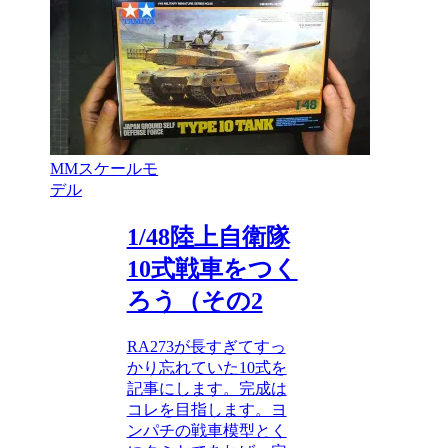
MMスケールモ
デル
1/48陸上自衛隊
10式戦車をつく
ろう（その2
RA273が長すぎてすっ
かり忘れていた10式を
記事にします。完成は
コレを目指します。ヨ
ンパチの戦車模型とく