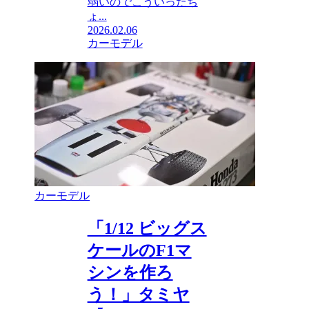
弱いのでこういったち
ょ...
2026.02.06
カーモデル
カーモデル
「1/12 ビッグス
ケールのF1マ
シンを作ろ
う！」タミヤ