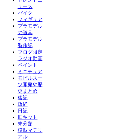
ュース
バイク
フィギュア
プラモデル
の道具
プラモデル
製作記
ブログ限定
ラジオ動画
ペイント
ミニチュア
モビルスー
ツ開発や歴
史まとめ
後記
政経
日記
旧キット
未分類
模型マテリ
アル