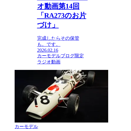
オ動画第14回
「RA273のお片
づけ」
完成したらその保管
も。です。
2026.02.16
カーモデル
ブログ限定
ラジオ動画
カーモデル