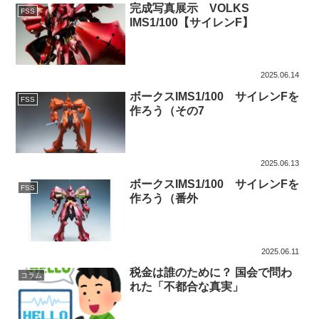
完成写真展示 VOLKS
FSS
IMS1/100【サイレンF】
2025.06.14
ボークスIMS1/100 サイレンFを
FSS
作ろう（その7
2025.06.13
ボークスIMS1/100 サイレンFを
FSS
作ろう（番外
2025.06.11
税金は誰のために？ 国会で問わ
コラム
れた「不都合な真実」