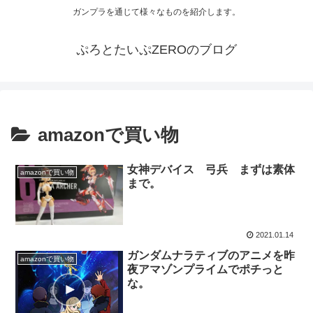
ガンプラを通じて様々なものを紹介します。
ぷろとたいぷZEROのブログ
amazonで買い物
女神デバイス 弓兵 まずは素体
amazonで買い物
まで。
2021.01.14
ガンダムナラティブのアニメを昨
amazonで買い物
夜アマゾンプライムでポチっと
な。