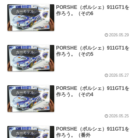
PORSHE（ポルシェ）911GT1を
カーモデル
作ろう。（その6
2026.05.29
PORSHE（ポルシェ）911GT1を
カーモデル
作ろう。（その5
2026.05.27
PORSHE（ポルシェ）911GT1を
カーモデル
作ろう。（その4
2026.05.25
PORSHE（ポルシェ）911GT1を
カーモデル
作ろう。（番外