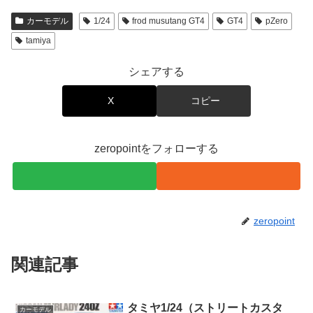
カーモデル
1/24
frod musutang GT4
GT4
pZero
tamiya
シェアする
X
コピー
zeropointをフォローする
zeropoint
関連記事
タミヤ1/24（ストリートカスタ
カーモデル