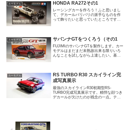
もいるくらい。そんな車を作っていきま
HONDA RA272その1
カーモデル
すよ。パッケージ横っ...
レーシングカーを作ろう！ふと思いまし
て、デカールバリバリの派手なものを作
って飾りたいと思っていたところです
が、パーツ点数も少ないものからと、選
んでみました。wikiから引用です。ホン
ダ・RA272は、ホンダが1965年のF1世界
選手権参戦用...
サバンナGTをつくろう（その1
カーモデル
FUJIMIのサバンナGTを製作します。カー
モデルはまだまだ未熟故出来る限りいろ
んなことを試しながら上達したい。基礎
知識も入れながら経験値を上げていきま
す。ジャンル開発としても有意義です
な。このサバンナGTは持たままカッコよ
さで選びました。...
RS TURBO R30 スカイライン完
カーモデル
成写真展示
最強のスカイラインR30初期型RS-
TURBO完成写真展示です。精悍な顔つき
デカールが欠けたのが残念の一点。テー
ルの丸目も塗り分けられるマスキングシ
ールに助けられました。二度と見ること
はないであろう下まわりの塗装。ハイビ
ーム設定でライト点灯...