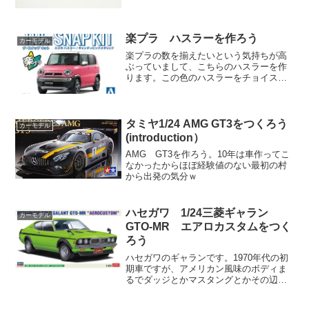
仕様でしたのでそのままでも良かったか
もしれませんが、やはりワイドとレッド
化とハノ字展開を行わないとねｗ今回の
方式もありですが、ハセガ...
楽プラ ハスラーを作ろう
カーモデル
楽プラの数を揃えたいという気持ちが高
ぶっていまして、こちらのハスラーを作
ります。この色のハスラーをチョイス。
製作の仮組はご存知の通りですので省略
します。いきなり内装の塗装。ホワイト
サフ→オレンジ→マスキング→海軍工廠
グレーの順で塗りました。...
タミヤ1/24 AMG GT3をつくろう
カーモデル
(introduction）
AMG GT3を作ろう。10年は車作ってこ
なかったからほぼ経験値のない最初の村
から出発の気分ｗ
ハセガワ 1/24三菱ギャラン
カーモデル
GTO-MR エアロカスタムをつく
ろう
ハセガワのギャランです。1970年代の初
期車ですが、アメリカン風味のボディま
るでダッジとかマスタングとかその辺の
意識しまくりのスタイリングでカッコイ
イです。小さなアメ車と言うアメリカ人