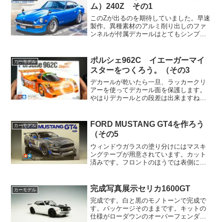
ム）240Z その1
このZが出るのを期待していました。早速
製作。異種素材のアルミ削り出しのファ
ンネルが付属デカールはとてもシンプ
ル。インレットマークボディインストの
カラー表示を欲しいのでコピーしてカッ
ト。このように帯にしておく。これをも
ポルシェ962C イエーガーマイ
カーモデル
って模型屋さんに行って追...
スターをつくろう。（その3
デカールが乾いたら一旦、ラッカークリ
アーを使ってデカール面を保護します。
やはりデカールとの段差は出来ますね。
次にフィニッシャーズのGP2を用意。軽
量してウレタンクリアを硬化液と混ぜ
る。WAVEの蓋つき塗料カップはこうい
FORD MUSTANG GT4を作ろう
カーモデル
う時に便利でして、溶剤...
（その5
ウィンドウガラスの塗り分けにはマスキ
ングテープが用意されています。カット
済みです。フロントのほうでは表側にも
X18の必要があるのでオモテにもマステ
が用意されています。曲線のマスキング
なのでとてもありがたい。というかこれ
完成写真展示セリカ1600GT
カーモデル
が付いてないキットは地...
完成です。白と黒のモノトーンで完成で
す。パッケージそのままです。キットの
仕様がローダウンのオーバーフェンダー