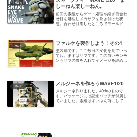
スネークアイ WAVE 1/20 ま
Ma,K
しーねん楽しーねん。
前回の素組からゲート処理や継ぎ目合わ
せ目を処理しメカサフを吹き付けた状
態。合わせ目消したところでモールドが
消えてしまったところやヤスリ傷のある
ところを取り除くため溶きパテで修正し
ます。足の背面部の処理。頭部アンテナ
ファルケを製作しよう！その4
の基部は隙間ができるのでこ...
Ma,K
塗装編です。ここ数日の変化を見ていっ
てね。まずはサフです。この白いモンモ
ンもサフの白を入れてイメージを詰めて
います。やらんでもいいかもしれません
が、モチベ上げですｗ迷彩塗装を行いま
す。ネットをいろいろ見ながら可愛い系
でまとめようと緑のカエル...
メルジーネを作ろうWAVE1/20
Ma,K
メルジーネ作りました。40thのもので
す。パッケージには記念バッヂが付属し
ていました。素組はずいぶん前にしてあ
りまして、継ぎ目けしのところから再
開。コツはいかに効率を上げるかです。
継ぎ目けしを行っていきます。ここでは
一旦0.5ｍｍほど継ぎ目...