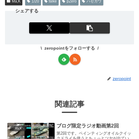
Ma,K
1/20
falke
pZero
ハセガワ
シェアする
zeropointをフォローする
zeropoint
関連記事
ブログ限定ラジオ動画第2回
Ma,K
第2回です。ペインティングオイルクイッ
クドライを使うとちょっとツヤが出てい