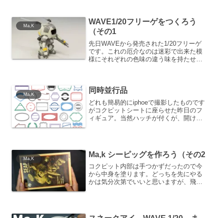
が。。。カーキが手持ちになかったの。
仕方なく茶色っぽい色で迷彩塗装を行っ
ています。塗料はタミヤアク...
WAVE1/20フリーゲをつくろう
Ma,K
（その1
先日WAVEから発売された1/20フリーゲ
です。これの厄介なのは迷彩で出来た模
様にそれぞれの色味の違う味を持たせる
と色味のバランスが崩れるか第三の色相
を加えるか悩ましいところです。昨夜ラ
イブでやっていたフリーゲ。内部の塗装
同時並行品
は後回し。外が終わ...
Ma,K
どれも簡易的にiphoeで撮影したものです
がコクピットシートに座らせた昨日のフ
ィギュア。当然ハッチが付くが、開けた
ときに見えるところだけでも塗っておこ
うと思います。見えているグレーはメカ
サフままです。H39は艶ケシをスプレー
してクレオスのウ...
Ma,k シーピッグを作ろう（その2
Ma,K
コクピット内部は手つかずだったので今
から中身を塗ります。どっちを先にやる
かは気分次第でいいと思いますが、飛行
機を作るようなやり方だと中身から製作
することになるでしょうね。先日公式サ
イトWAVEのシーピッグの写真見たら、
なんとそれぞれのパーツ...