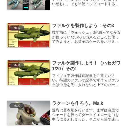
い感じに。でも半艶トップコートするか
な。ドクロマークのシワシワは一旦剥が
しとってファレホの白でリタッチしまし
た。綺麗な坊主頭になっちゃいました
ね。
ファルケを製作しよう！その3
Ma,K
数年前に「ウォッシュ」3色買ってなかな
か使っていないので出来るところに使っ
てみようと。お菓子のケースをハサミで
カットして適当に液体塗料入れにしま
す。ウォッシュしてドライブラシしてい
ます。こちらはラッカーでシルバーを塗
って、その後にアクリルふ...
ファルケ製作しよう！（ハセガワ
Ma,K
1/20）その1
フィギュア製作は前記事をご覧くださ
い。待望のファルケ記事ですぞｗファル
ケは中身を先に入れないと上下のパーツ
を張り合わせることが出来ません。すな
わち飛行機です。そう、飛行機製作の特
徴であるコクピットを先に製作します。
ラクーンを作ろう。Ma,k
コクピット側面のクッション...
Ma,K
迷彩は基本形を行います。まずは白黒で
シェードを行ってダークイエローを白を
中心にまぶしました。そこから筆で迷彩
のカーキを載せていきたかったところ