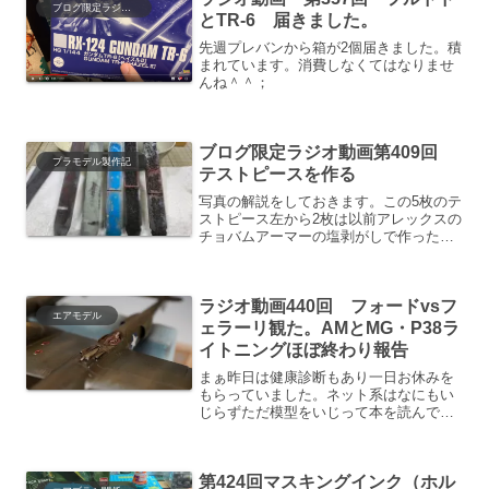
ブログ限定ラジオ動画
とTR-6 届きました。
先週プレバンから箱が2個届きました。積
まれています。消費しなくてはなりませ
んね＾＾；
ブログ限定ラジオ動画第409回
プラモデル製作記
テストピースを作る
写真の解説をしておきます。この5枚のテ
ストピース左から2枚は以前アレックスの
チョバムアーマーの塩剥がしで作ったテ
ストピースです。この2枚よりも強烈な色
の差を作れないかと画策中。真ん中の青
いのがラジオ動画で二枚目で剥がしてい
ラジオ動画440回 フォードvsフ
たものです。一応意...
エアモデル
ェラーリ観た。AMとMG・P38ラ
イトニングほぼ終わり報告
まぁ昨日は健康診断もあり一日お休みを
もらっていました。ネット系はなにもい
じらずただ模型をいじって本を読んでい
ましたこれは二日前の状態。一回基本塗
装を終えて迷彩の際を修正した後に黒と
オキサイドブラウンを混ぜた濃いめのフ
第424回マスキングインク（ホル
ィルタリングをかけて24...