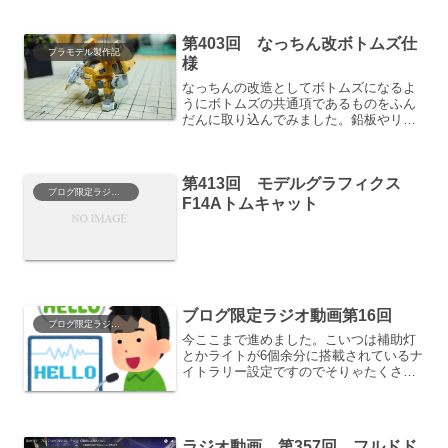
第403回 なっちん改ボトムズ仕
プラモデル製作記
様
なっちんの改造としてボトムズになるよ
うにボトムズの共通項であるものをふん
だんに取り込んでみました。鉛板やリベ
ットも貼り付けてらしく見せています。
工作をしていく途中でなっちん自体が元
来ロボであることからなのか、なんとな
第413回 モデルグラフィクス
くボトムズもインスパイア...
ブログ限定ラジオ動画
F14Aトムキャット
ブログ限定ラジオ動画第16回
ブログ限定ラジオ動画
今ここまで進めました。こいつは補助灯
とかライトが6個余分に搭載されているナ
イトラリー設定ですのでそりゃたくさん
あります。実はこれ全て光らせたい。そ
んな野望を持っています。方法は並列し
たLEDで中央4灯と左右2灯、もともとの
メインライト2灯の...
ラジオ動画 第357回 フルドド