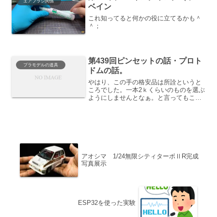
エアブラシ関係
ベイン
これ知ってると何かの役に立てるかも＾
＾；
第439回ピンセットの話・プロト
プラモデルの道具
ドムの話。
やはり、この手の格安品は所詮というと
ころでした。一本2ｋくらいのものを選ぶ
ようにしませんとなぁ。と言ってもこれ
らもあの先が開いているもの以外は使っ
ていこうと思います。ドムは胴体胸部に
レジンブロックを刺しておきました。以
前のギラドーガの太もも...
アオシマ 1/24無限シティターボⅡR完成
写真展示
ESP32を使った実験