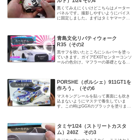
ルト）1/24 その4
黒くてみえにくいけどこちらはメーター
パネルです。撮影しやすいようにバイス
に固定しました。まずはタミヤマークフ
ィットを塗ります。こちらはノーマルの
マークフィット。私にハードタイプは合
わないようです。デカールを決められた
青島文化リバティウォーク
位置において、微調整。マ...
カーモデル
R35（その2
黒サフを吹いたところにシルバーを塗っ
ていきます。ガイアEX07センターコンソ
ールの色分け。マフラーの基礎となるシ
ルバーを塗りました。この後焼け表現を
しますが。シャシー裏の色分け部。先に
シルバーを塗ってマフラー部をマスクし
PORSHE（ポルシェ）911GT1を
ました。他の部分では...
カーモデル
作ろう。（その6
マスキングシールを貼って裏面にも吹き
込まないようにマステで養生していま
す。この時はGGXのブラックを塗りまし
た。黒く染まったね。良い窓枠が塗れた
と思います。クリアー層の形成です。山
岡「一週間待って下さい。ツヤツヤに完
タミヤ1/24（ストリートカスタ
了させてやりますよ。」水...
カーモデル
ム）240Z その3