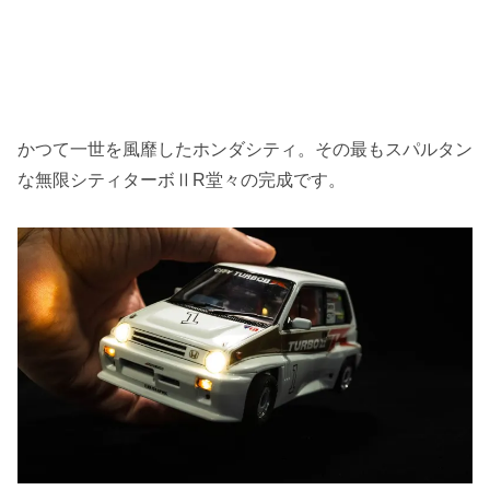
かつて一世を風靡したホンダシティ。その最もスパルタン
な無限シティターボⅡR堂々の完成です。