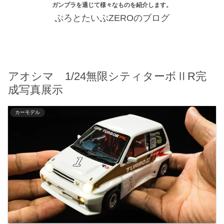
ガンプラを通じて様々なものを紹介します。
ぷろとたいぷZEROのブログ
アオシマ 1/24無限シティターボⅡR完
成写真展示
カーモデル