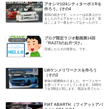
アオシマ1/24シティターボⅡRを
カーモデル
作ろう。(その4
前回の続きです。シャシーは出来上がり
ましたので上下をセットしてみます。実
はここまで一度もやってなかったので
す。合わせてみるとかなり硬い。差し込
む側のほうは加工できそうにないのでこ
ちらのフロントの爪の長さをほんの少し
ブログ限定ラジオ動画第14回
削ります。2ｍｍくらいの長...
カーモデル
「RA273のお片づけ」
完成したらその保管も。です。
LWケンメリワークスを作ろう
カーモデル
（その2
車体の研磨終わりました。サーフェサー
を塗ってチェックしていきます。1000サ
フを3周ほど回します。取説を見てたら大
変なことに気が付く。サイドマーカーは
要らんとの事である。あとドアサイドの
下にあるモールもカッターで削れって書
FIAT ABARTH （フィアットアバ
いてる。あうあ～ニ...
カーモデル