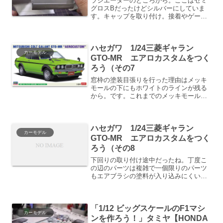
ラジエーターのところから。ここはセミ
グロスBだったけどシルバーにしていま
す。キャップを取り付け。接着やゲート
処理のため塗装が剥がれていますのでリ
タッチ。フラットブルー+クリアーブル
ーでなんとなく上手いこと統一されま
ハセガワ 1/24三菱ギャラン
す。ここもほぼ見えないので...
カーモデル
GTO-MR エアロカスタムをつく
ろう（その7
窓枠の塗装目張りを行った理由はメッキ
モールの下にもホワイトのラインが残る
から。です。これまでのメッキモール直
下に何もない黒ゴムパッキンなら窓ガラ
スの雰囲気で誤魔化せたところですが、
ボディカラーもホワイトとなればそうは
ハセガワ 1/24三菱ギャラン
いかないのです。マステを...
カーモデル
GTO-MR エアロカスタムをつく
ろう（その8
下回りの取り付け途中だったね。丁度こ
の辺のパーツは複雑で一個限りのパーツ
もエアブラシの塗料が入り込みにくいと
ころが数か所あります。そんな時はAKの
艶消しブラックのペンで一発。フロアマ
ットを作ります。まずは柔らかめの養生
「1/12 ビッグスケールのF1マシ
テープを貼って型紙を作...
カーモデル
ンを作ろう！」タミヤ【HONDA