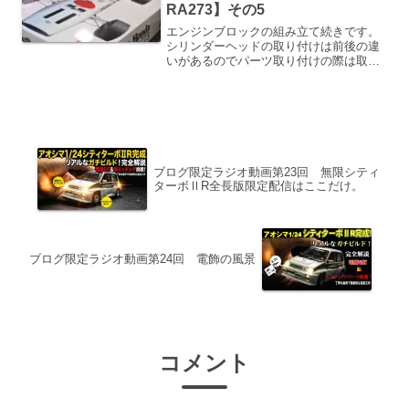
RA273】その5
エンジンブロックの組み立て続きです。
シリンダーヘッドの取り付けは前後の違
いがあるのでパーツ取り付けの際は取説
をしっかり見比べながら接着しましょ
う。ファンネルはパイピングの関係上も
う少し後にします。このエンジンのカム
レバー？のメッキパーツとな...
ブログ限定ラジオ動画第23回 無限シティ
ターボⅡR全長版限定配信はここだけ。
ブログ限定ラジオ動画第24回 電飾の風景
コメント